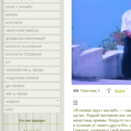
ЮРИСТ ОНЛАЙН
ФОРУМ
КОНТАКТИ
ЗВОРОТНІЙ ЗВЯЗОК
ДОВІДКОВА ІНФОРМАЦІЯ
КОРИСНІ ПОСИЛАННЯ
КОНТАКТИ-ТЕЛЕФОНИ
БТІ
ПРОКУРАТУРА м. КИЄВА
ПОДАТКОВА УКРАЇНИ
ДАІ УКРАЇНИ
Перегляди
: 0
Боевик
ЖКГ м. КИЄВА
НОВИНИ
:
БЛОГ
«Я люблю хруст костей!» — гов
шутил. Редкий противник мог п
нечестные приемы. Когда-то он 
Хто нас відвідує
в отличие от своего друга Ито, 
Гонконге, развернул свой бизн