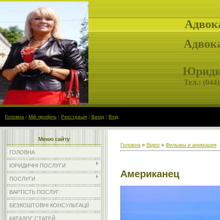
Адвок
Адвока
Юридич
Тел.: (
044)
Головна
|
Мій профіль
|
Реєстрація
|
Вихід
|
Вхід
Меню сайту
Головна
»
Відео
»
Фильмы и анимация
ГОЛОВНА
ЮРИДИЧНІ ПОСЛУГИ
Американец
ПОСЛУГИ
ВАРТІСТЬ ПОСЛУГ
БЕЗКОШТОВНІ КОНСУЛЬТАЦІЇ
КАТАЛОГ СТАТЕЙ