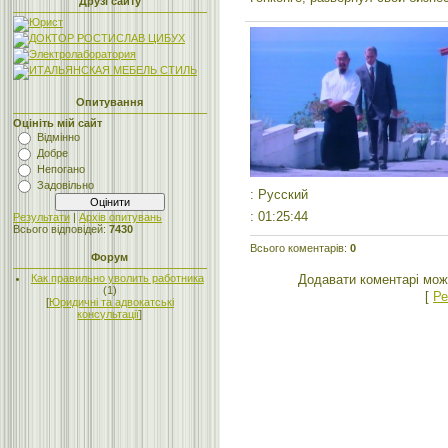
Друзі сайту
Опитування
Оцініть мій сайт
Відмінно
Добре
Непогано
Задовільно
: Русский
: 01:25:44
Результати
|
Архів опитувань
Всього відповідей:
7430
Всього коментарів
:
0
Форум
Додавати коментарі мож
Как правильно уволить работника
(1)
[
Ре
[
Юридичні та адвокатські
консультації
]