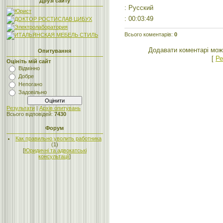
Друзі сайту
: Русский
: 00:03:49
Всього коментарів
:
0
Додавати коментарі мож
Опитування
[
Ре
Оцініть мій сайт
Відмінно
Добре
Непогано
Задовільно
Результати
|
Архів опитувань
Всього відповідей:
7430
Форум
Как правильно уволить работника
(1)
[
Юридичні та адвокатські
консультації
]