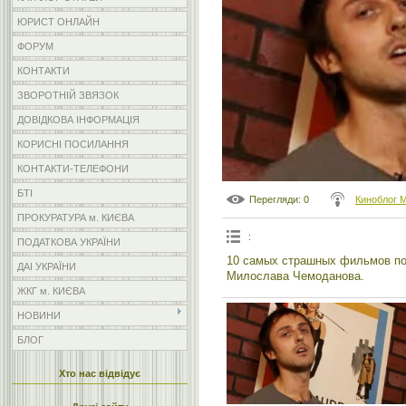
ЮРИСТ ОНЛАЙН
ФОРУМ
КОНТАКТИ
ЗВОРОТНІЙ ЗВЯЗОК
ДОВІДКОВА ІНФОРМАЦІЯ
КОРИСНІ ПОСИЛАННЯ
КОНТАКТИ-ТЕЛЕФОНИ
БТІ
Перегляди
: 0
Киноблог 
ПРОКУРАТУРА м. КИЄВА
:
ПОДАТКОВА УКРАЇНИ
10 самых страшных фильмов по
ДАІ УКРАЇНИ
Милослава Чемоданова.
ЖКГ м. КИЄВА
НОВИНИ
БЛОГ
Хто нас відвідує