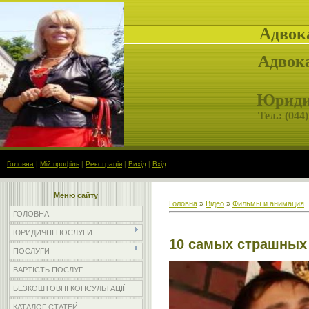
Адвок
Адвока
Юридич
Тел.: (
044)
Головна
|
Мій профіль
|
Реєстрація
|
Вихід
|
Вхід
Меню сайту
Головна
»
Відео
»
Фильмы и анимация
ГОЛОВНА
ЮРИДИЧНІ ПОСЛУГИ
10 самых страшных 
ПОСЛУГИ
ВАРТІСТЬ ПОСЛУГ
БЕЗКОШТОВНІ КОНСУЛЬТАЦІЇ
КАТАЛОГ СТАТЕЙ