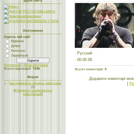
Друзі сайту
Опитування
Оцініть мій сайт
Відмінно
Добре
Непогано
: Русский
Задовільно
: 00:05:06
Результати
|
Архів опитувань
Всього відповідей:
7430
Всього коментарів
:
0
Форум
Додавати коментарі мож
[
Ре
Как правильно уволить работника
(1)
[
Юридичні та адвокатські
консультації
]