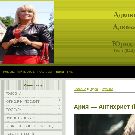
Адвок
Адвока
Юридич
Тел.: (
044)
Головна
|
Мій профіль
|
Реєстрація
|
Вихід
|
Вхід
Меню сайту
Головна
»
Відео
»
Музыка
ГОЛОВНА
ЮРИДИЧНІ ПОСЛУГИ
Ария — Антихрист (l
ПОСЛУГИ
ВАРТІСТЬ ПОСЛУГ
БЕЗКОШТОВНІ КОНСУЛЬТАЦІЇ
КАТАЛОГ СТАТЕЙ