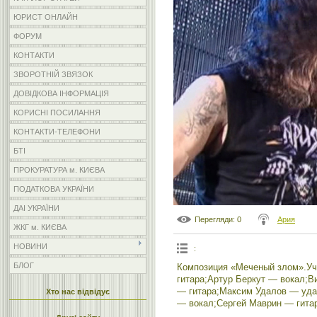
ЮРИСТ ОНЛАЙН
ФОРУМ
КОНТАКТИ
ЗВОРОТНІЙ ЗВЯЗОК
ДОВІДКОВА ІНФОРМАЦІЯ
КОРИСНІ ПОСИЛАННЯ
КОНТАКТИ-ТЕЛЕФОНИ
БТІ
ПРОКУРАТУРА м. КИЄВА
ПОДАТКОВА УКРАЇНИ
ДАІ УКРАЇНИ
Перегляди
: 0
Ария
ЖКГ м. КИЄВА
НОВИНИ
:
БЛОГ
Композиция «Меченый злом».Уч
гитара;Артур Беркут — вокал;В
— гитара;Максим Удалов — уда
Хто нас відвідує
— вокал;Сергей Маврин — гита