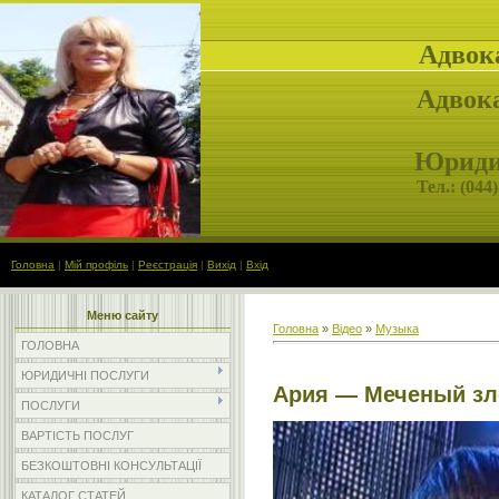
Адвок
Адвока
Юридич
Тел.: (
044)
Головна
|
Мій профіль
|
Реєстрація
|
Вихід
|
Вхід
Меню сайту
Головна
»
Відео
»
Музыка
ГОЛОВНА
ЮРИДИЧНІ ПОСЛУГИ
Ария — Меченый зло
ПОСЛУГИ
ВАРТІСТЬ ПОСЛУГ
БЕЗКОШТОВНІ КОНСУЛЬТАЦІЇ
КАТАЛОГ СТАТЕЙ