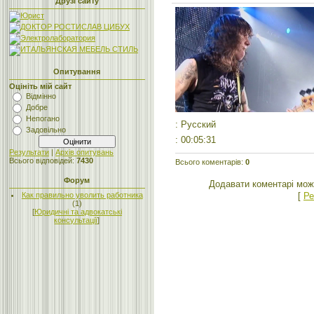
Друзі сайту
Опитування
Оцініть мій сайт
Відмінно
Добре
Непогано
: Русский
Задовільно
: 00:05:31
Результати
|
Архів опитувань
Всього відповідей:
7430
Всього коментарів
:
0
Форум
Додавати коментарі мож
[
Ре
Как правильно уволить работника
(1)
[
Юридичні та адвокатські
консультації
]