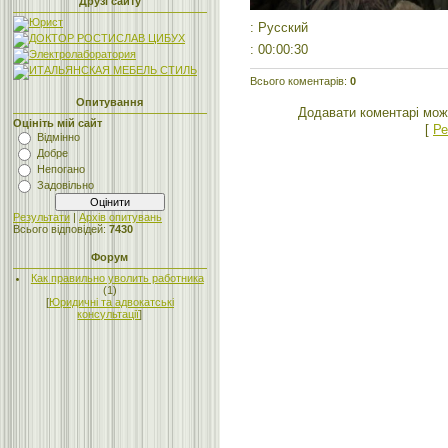
Друзі сайту
: Русский
: 00:00:30
Всього коментарів
:
0
Опитування
Додавати коментарі мож
Оцініть мій сайт
[
Ре
Відмінно
Добре
Непогано
Задовільно
Результати
|
Архів опитувань
Всього відповідей:
7430
Форум
Как правильно уволить работника
(1)
[
Юридичні та адвокатські
консультації
]