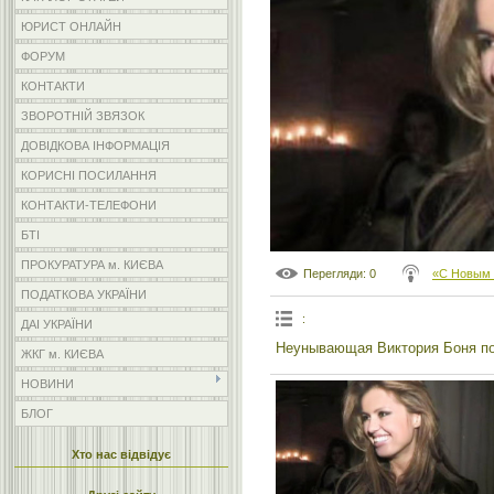
ЮРИСТ ОНЛАЙН
ФОРУМ
КОНТАКТИ
ЗВОРОТНІЙ ЗВЯЗОК
ДОВІДКОВА ІНФОРМАЦІЯ
КОРИСНІ ПОСИЛАННЯ
КОНТАКТИ-ТЕЛЕФОНИ
БТІ
ПРОКУРАТУРА м. КИЄВА
Перегляди
: 0
«С Новым 
ПОДАТКОВА УКРАЇНИ
:
ДАІ УКРАЇНИ
Неунывающая Виктория Боня по
ЖКГ м. КИЄВА
НОВИНИ
БЛОГ
Хто нас відвідує