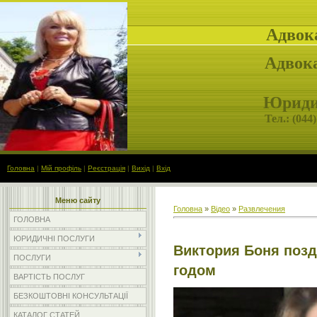
Адвок
Адвока
Юридич
Тел.: (
044)
Головна
|
Мій профіль
|
Реєстрація
|
Вихід
|
Вхід
Меню сайту
Головна
»
Відео
»
Развлечения
ГОЛОВНА
ЮРИДИЧНІ ПОСЛУГИ
Виктория Боня поз
ПОСЛУГИ
годом
ВАРТІСТЬ ПОСЛУГ
БЕЗКОШТОВНІ КОНСУЛЬТАЦІЇ
КАТАЛОГ СТАТЕЙ