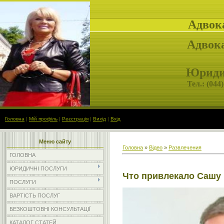
Адвок
Адвока
Юридич
Тел.: (
044)
Головна
|
Мій профіль
|
Реєстрація
|
Вихід
|
Вхід
Меню сайту
Головна
»
Відео
»
Развлечения
ГОЛОВНА
ЮРИДИЧНІ ПОСЛУГИ
Что привлекало Сашу 
ПОСЛУГИ
ВАРТІСТЬ ПОСЛУГ
БЕЗКОШТОВНІ КОНСУЛЬТАЦІЇ
КАТАЛОГ СТАТЕЙ