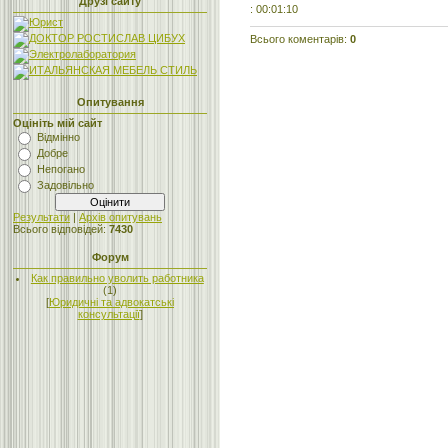
Друзі сайту
: 00:01:10
Всього коментарів
:
0
Опитування
Оцініть мій сайт
Відмінно
Добре
Непогано
Задовільно
Результати
|
Архів опитувань
Всього відповідей:
7430
Форум
Как правильно уволить работника
(1)
[
Юридичні та адвокатські
консультації
]