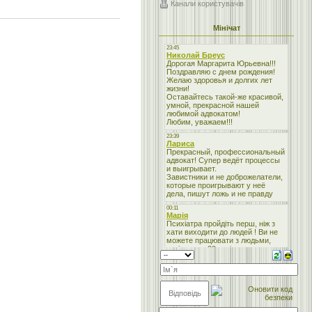
Канали користувачів
Мінічат