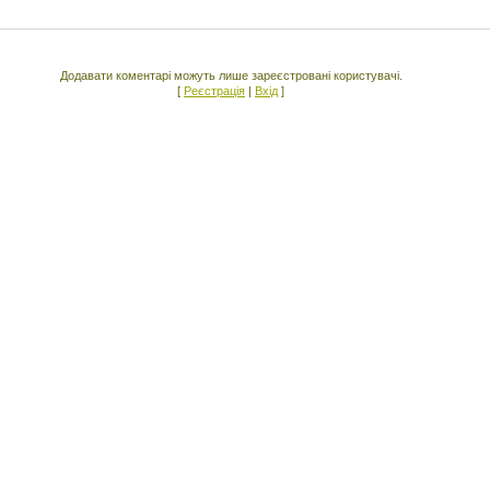
Додавати коментарі можуть лише зареєстровані користувачі.
[
Реєстрація
|
Вхід
]