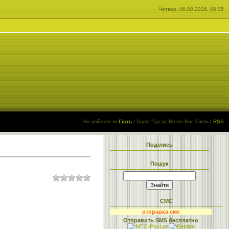
Четвер, 06.08.2026, 08:05
Ви увійшли як
Гість
|
Група
"
Гости
"
Вітаю Вас
Гість
|
RSS
Поділись
Пошук
СМС
отправка смс
Отправить SMS бесплатно