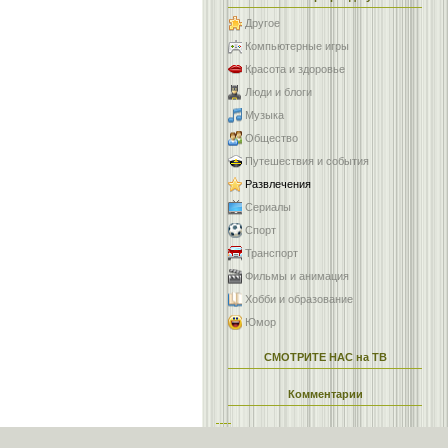
Другое
Компьютерные игры
Красота и здоровье
Люди и блоги
Музыка
Общество
Путешествия и события
Развлечения
Сериалы
Спорт
Транспорт
Фильмы и анимация
Хобби и образование
Юмор
СМОТРИТЕ НАС на ТВ
Комментарии