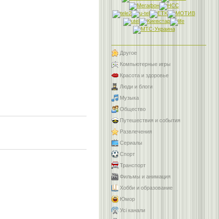
Другое
Компьютерные игры
Красота и здоровье
Люди и блоги
Музыка
Общество
Путешествия и события
Развлечения
Сериалы
Спорт
Транспорт
Фильмы и анимация
Хобби и образование
Юмор
Усі канали