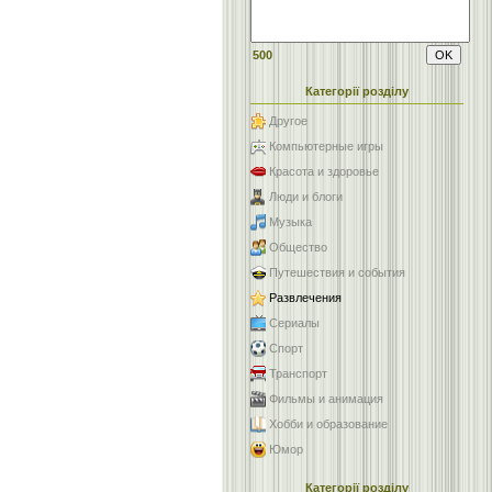
500
Категорії розділу
Другое
Компьютерные игры
Красота и здоровье
Люди и блоги
Музыка
Общество
Путешествия и события
Развлечения
Сериалы
Спорт
Транспорт
Фильмы и анимация
Хобби и образование
Юмор
Категорії розділу