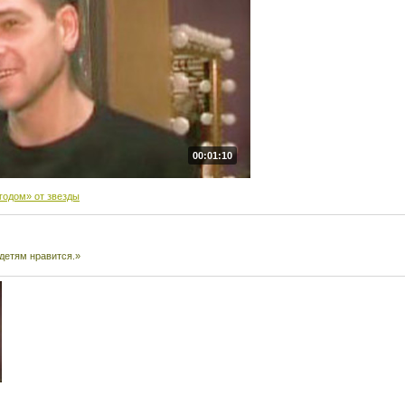
00:01:10
годом» от звезды
 детям нравится.»