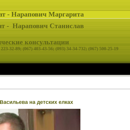
ат - Нарапович Маргарита
т -
Нарапович Станислав
еские консультации
 223-32-89;
(067) 403-43-56; (093) 34-34-732; (067) 500-25-19
Васильева на детских елках