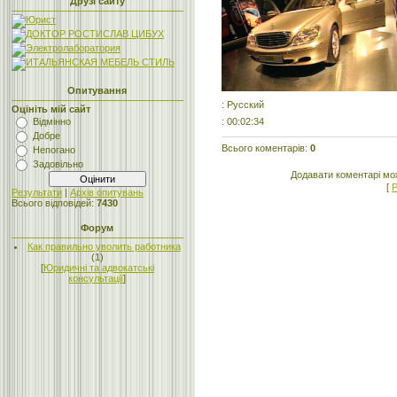
Друзі сайту
Опитування
: Русский
Оцініть мій сайт
: 00:02:34
Відмінно
Добре
Всього коментарів
:
0
Непогано
Задовільно
Додавати коментарі мо
[
Р
Результати
|
Архів опитувань
Всього відповідей:
7430
Форум
Как правильно уволить работника
(1)
[
Юридичні та адвокатські
консультації
]