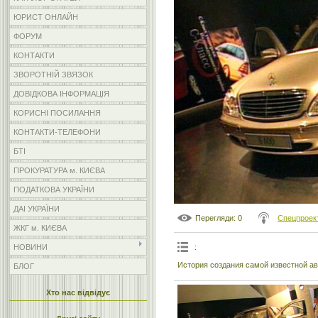
ЮРИСТ ОНЛАЙН
ФОРУМ
КОНТАКТИ
ЗВОРОТНІЙ ЗВЯЗОК
ДОВІДКОВА ІНФОРМАЦІЯ
КОРИСНІ ПОСИЛАННЯ
КОНТАКТИ-ТЕЛЕФОНИ
БТІ
ПРОКУРАТУРА м. КИЄВА
ПОДАТКОВА УКРАЇНИ
ДАІ УКРАЇНИ
Перегляди
: 0
Спецпроек
ЖКГ м. КИЄВА
:
НОВИНИ
История создания самой известной а
БЛОГ
Хто нас відвідує