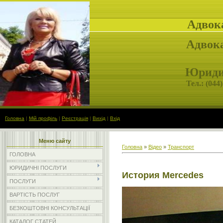
Адвок
Адвока
Юридич
Тел.: (
044)
Головна
|
Мій профіль
|
Реєстрація
|
Вихід
|
Вхід
Меню сайту
Головна
»
Відео
»
Транспорт
ГОЛОВНА
ЮРИДИЧНІ ПОСЛУГИ
История Mercedes
ПОСЛУГИ
ВАРТІСТЬ ПОСЛУГ
БЕЗКОШТОВНІ КОНСУЛЬТАЦІЇ
КАТАЛОГ СТАТЕЙ