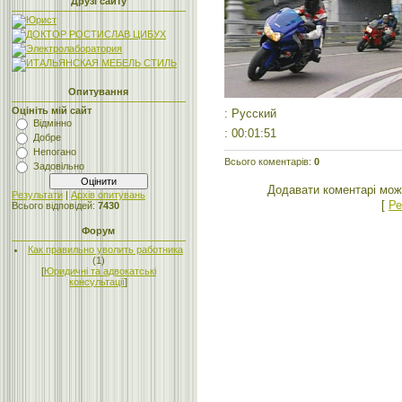
Друзі сайту
Опитування
Оцініть мій сайт
: Русский
Відмінно
: 00:01:51
Добре
Непогано
Всього коментарів
:
0
Задовільно
Додавати коментарі мож
Результати
|
Архів опитувань
[
Ре
Всього відповідей:
7430
Форум
Как правильно уволить работника
(1)
[
Юридичні та адвокатські
консультації
]