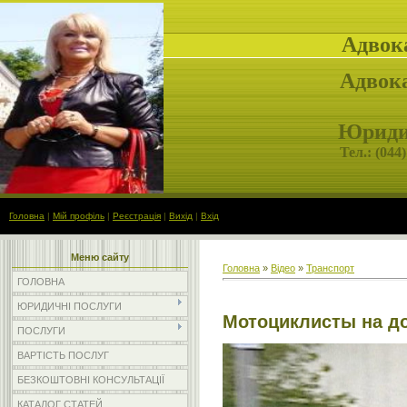
Адвок
Адвока
Юридич
Тел.: (
044)
Головна
|
Мій профіль
|
Реєстрація
|
Вихід
|
Вхід
Меню сайту
Головна
»
Відео
»
Транспорт
ГОЛОВНА
ЮРИДИЧНІ ПОСЛУГИ
Мотоциклисты на д
ПОСЛУГИ
ВАРТІСТЬ ПОСЛУГ
БЕЗКОШТОВНІ КОНСУЛЬТАЦІЇ
КАТАЛОГ СТАТЕЙ