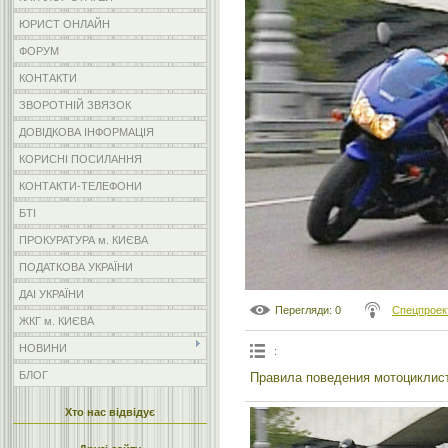
ЮРИСТ ОНЛАЙН
ФОРУМ
КОНТАКТИ
ЗВОРОТНІЙ ЗВЯЗОК
ДОВІДКОВА ІНФОРМАЦІЯ
КОРИСНІ ПОСИЛАННЯ
КОНТАКТИ-ТЕЛЕФОНИ
БТІ
ПРОКУРАТУРА м. КИЄВА
ПОДАТКОВА УКРАЇНИ
ДАІ УКРАЇНИ
Перегляди
: 0
Спецпроек
ЖКГ м. КИЄВА
НОВИНИ
:
БЛОГ
Правила поведения мотоциклист
Хто нас відвідує