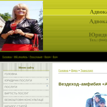
Адвок
Адвока
Юридич
Тел.: (
044)
Головна
|
Мій профіль
|
Реєстрація
|
Вихід
|
Вхід
Меню сайту
Головна
»
Відео
»
Транспорт
ГОЛОВНА
ЮРИДИЧНІ ПОСЛУГИ
Вездеход–амфибия «
ПОСЛУГИ
ВАРТІСТЬ ПОСЛУГ
БЕЗКОШТОВНІ КОНСУЛЬТАЦІЇ
КАТАЛОГ СТАТЕЙ