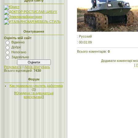
Друзі сайту
Опитування
: Русский
Оцініть мій сайт
: 00:01:09
Відмінно
Добре
Всього коментарів
:
0
Непогано
Задовільно
Додавати коментарі мо
[
Р
Результати
|
Архів опитувань
Всього відповідей:
7430
Форум
Как правильно уволить работника
(1)
[
Юридичні та адвокатські
консультації
]