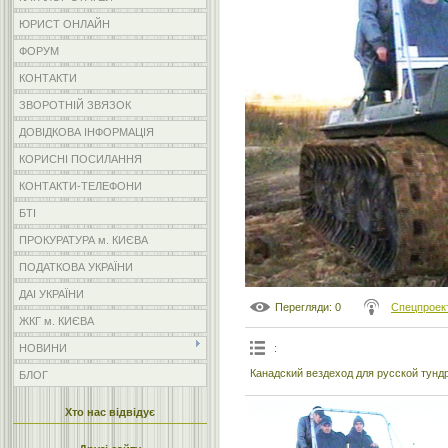
ЮРИСТ ОНЛАЙН
ФОРУМ
КОНТАКТИ
ЗВОРОТНІЙ ЗВЯЗОК
ДОВІДКОВА ІНФОРМАЦІЯ
КОРИСНІ ПОСИЛАННЯ
КОНТАКТИ-ТЕЛЕФОНИ
БТІ
ПРОКУРАТУРА м. КИЄВА
ПОДАТКОВА УКРАЇНИ
ДАІ УКРАЇНИ
Перегляди
: 0
Спецпроек
ЖКГ м. КИЄВА
:
НОВИНИ
Канадский вездеход для русской тунд
БЛОГ
Хто нас відвідує