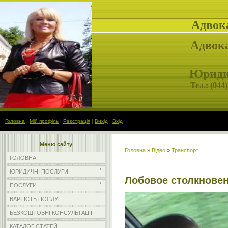
Адвок
Адвока
Юридич
Тел.: (
044)
Головна
|
Мій профіль
|
Реєстрація
|
Вихід
|
Вхід
Меню сайту
Головна
»
Відео
»
Транспорт
ГОЛОВНА
ЮРИДИЧНІ ПОСЛУГИ
Лобовое столкнове
ПОСЛУГИ
ВАРТІСТЬ ПОСЛУГ
БЕЗКОШТОВНІ КОНСУЛЬТАЦІЇ
КАТАЛОГ СТАТЕЙ