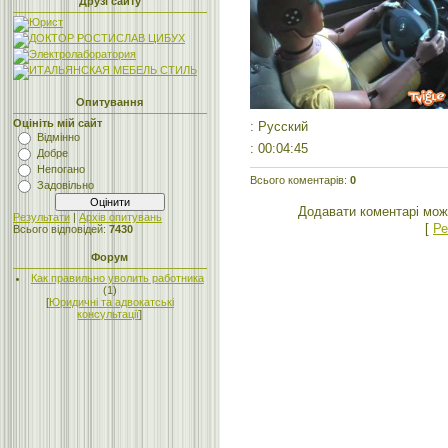
Друзі сайту
Опитування
Оцініть мій сайт
: Русский
Відмінно
: 00:04:45
Добре
Непогано
Всього коментарів
:
0
Задовільно
Додавати коментарі мож
Результати
|
Архів опитувань
[
Ре
Всього відповідей:
7430
Форум
Как правильно уволить работника
(1)
[
Юридичні та адвокатські
консультації
]