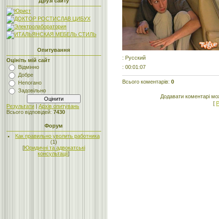
Друзі сайту
Опитування
: Русский
Оцініть мій сайт
: 00:01:07
Відмінно
Добре
Всього коментарів
:
0
Непогано
Задовільно
Додавати коментарі мо
[
Р
Результати
|
Архів опитувань
Всього відповідей:
7430
Форум
Как правильно уволить работника
(1)
[
Юридичні та адвокатські
консультації
]