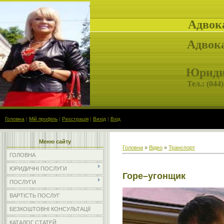
Адвок
Адвока
Юридич
Тел.: (
044)
Головна
|
Мій профіль
|
Реєстрація
|
Вихід
|
Вхід
Меню сайту
Головна
»
Відео
»
Транспорт
ГОЛОВНА
ЮРИДИЧНІ ПОСЛУГИ
Горе–угонщик
ПОСЛУГИ
ВАРТІСТЬ ПОСЛУГ
БЕЗКОШТОВНІ КОНСУЛЬТАЦІЇ
КАТАЛОГ СТАТЕЙ