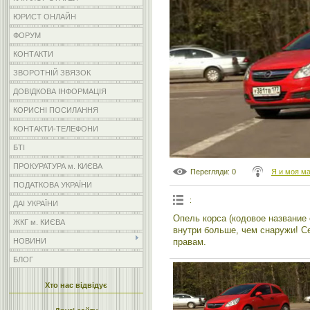
ЮРИСТ ОНЛАЙН
ФОРУМ
КОНТАКТИ
ЗВОРОТНІЙ ЗВЯЗОК
ДОВІДКОВА ІНФОРМАЦІЯ
КОРИСНІ ПОСИЛАННЯ
КОНТАКТИ-ТЕЛЕФОНИ
БТІ
ПРОКУРАТУРА м. КИЄВА
Перегляди
: 0
Я и моя м
ПОДАТКОВА УКРАЇНИ
:
ДАІ УКРАЇНИ
Опель корса (кодовое название 
ЖКГ м. КИЄВА
внутри больше, чем снаружи! С
правам.
НОВИНИ
БЛОГ
Хто нас відвідує