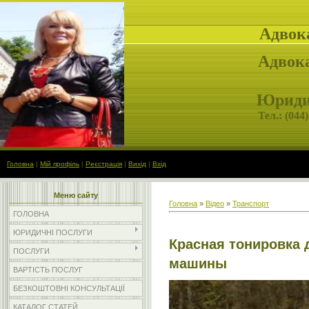
Адвок
Адвока
Юридич
Тел.: (
044)
Головна
|
Мій профіль
|
Реєстрація
|
Вихід
|
Вхід
Меню сайту
Головна
»
Відео
»
Транспорт
ГОЛОВНА
ЮРИДИЧНІ ПОСЛУГИ
Красная тонировка 
ПОСЛУГИ
машины
ВАРТІСТЬ ПОСЛУГ
БЕЗКОШТОВНІ КОНСУЛЬТАЦІЇ
КАТАЛОГ СТАТЕЙ