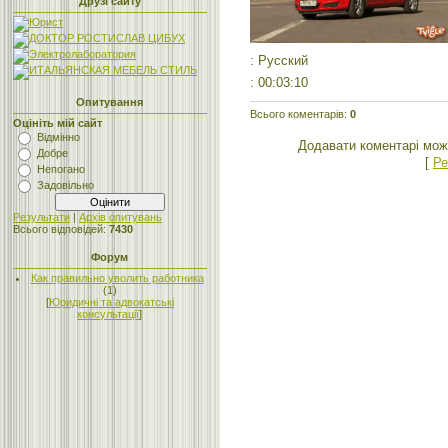
Друзі сайту
: Русский
: 00:03:10
Опитування
Всього коментарів
:
0
Оцініть мій сайт
Відмінно
Додавати коментарі мож
Добре
[
Ре
Непогано
Задовільно
Результати
|
Архів опитувань
Всього відповідей:
7430
Форум
Как правильно уволить работника
(1)
[
Юридичні та адвокатські
консультації
]