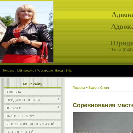
Адвок
Адвока
Юридич
Тел.: (
044)
Головна
|
Мій профіль
|
Реєстрація
|
Вихід
|
Вхід
Меню сайту
Головна
»
Відео
»
Спорт
ГОЛОВНА
ЮРИДИЧНІ ПОСЛУГИ
Соревнования маст
ПОСЛУГИ
ВАРТІСТЬ ПОСЛУГ
БЕЗКОШТОВНІ КОНСУЛЬТАЦІЇ
КАТАЛОГ СТАТЕЙ