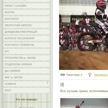
ЮРИСТ ОНЛАЙН
ФОРУМ
КОНТАКТИ
ЗВОРОТНІЙ ЗВЯЗОК
ДОВІДКОВА ІНФОРМАЦІЯ
КОРИСНІ ПОСИЛАННЯ
КОНТАКТИ-ТЕЛЕФОНИ
БТІ
ПРОКУРАТУРА м. КИЄВА
ПОДАТКОВА УКРАЇНИ
ДАІ УКРАЇНИ
Перегляди
: 0
Мотокросс
ЖКГ м. КИЄВА
НОВИНИ
:
БЛОГ
Все лучшие трюки, исполняемые
Хто нас відвідує