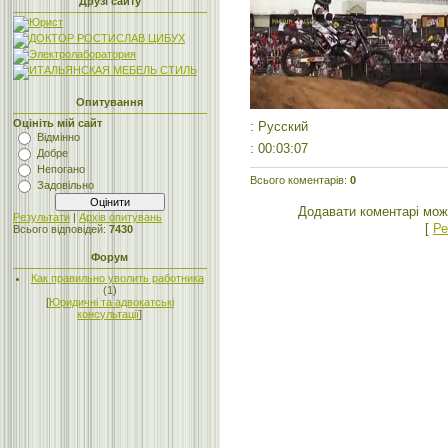
Друзі сайту
Опитування
Оцініть мій сайт
: Русский
Відмінно
: 00:03:07
Добре
Непогано
Всього коментарів
:
0
Задовільно
Додавати коментарі мож
Результати
|
Архів опитувань
[
Ре
Всього відповідей:
7430
Форум
Как правильно уволить работника
(1)
[
Юридичні та адвокатські
консультації
]