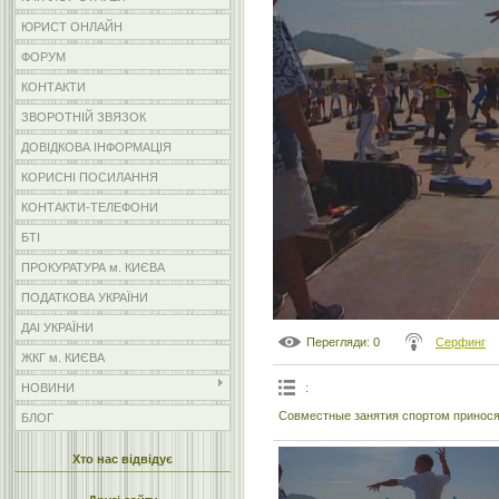
ЮРИСТ ОНЛАЙН
ФОРУМ
КОНТАКТИ
ЗВОРОТНІЙ ЗВЯЗОК
ДОВІДКОВА ІНФОРМАЦІЯ
КОРИСНІ ПОСИЛАННЯ
КОНТАКТИ-ТЕЛЕФОНИ
БТІ
ПРОКУРАТУРА м. КИЄВА
ПОДАТКОВА УКРАЇНИ
ДАІ УКРАЇНИ
Перегляди
: 0
Серфинг
ЖКГ м. КИЄВА
:
НОВИНИ
Совместные занятия спортом принося
БЛОГ
Хто нас відвідує