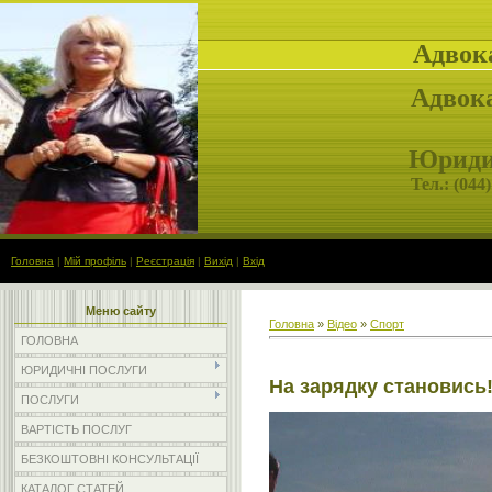
Адвок
Адвока
Юридич
Тел.: (
044)
Головна
|
Мій профіль
|
Реєстрація
|
Вихід
|
Вхід
Меню сайту
Головна
»
Відео
»
Спорт
ГОЛОВНА
ЮРИДИЧНІ ПОСЛУГИ
На зарядку становись
ПОСЛУГИ
ВАРТІСТЬ ПОСЛУГ
БЕЗКОШТОВНІ КОНСУЛЬТАЦІЇ
КАТАЛОГ СТАТЕЙ