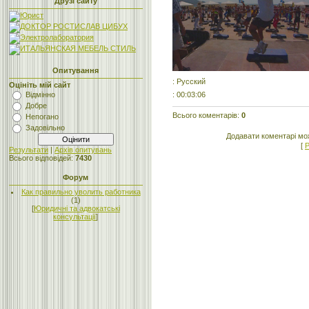
Друзі сайту
Опитування
: Русский
Оцініть мій сайт
: 00:03:06
Відмінно
Добре
Всього коментарів
:
0
Непогано
Задовільно
Додавати коментарі мо
[
Р
Результати
|
Архів опитувань
Всього відповідей:
7430
Форум
Как правильно уволить работника
(1)
[
Юридичні та адвокатські
консультації
]