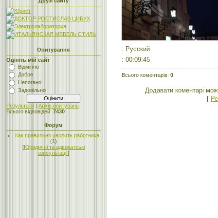
Друзі сайту
: Русский
Опитування
: 00:09:45
Оцініть мій сайт
Відмінно
Добре
Всього коментарів
:
0
Непогано
Додавати коментарі мож
Задовільно
[
Ре
Результати
|
Архів опитувань
Всього відповідей:
7430
Форум
Как правильно уволить работника
(1)
[
Юридичні та адвокатські
консультації
]