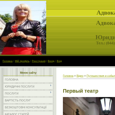
Адвок
Адвока
Юридич
Тел.: (
044)
Головна
|
Мій профіль
|
Реєстрація
|
Вихід
|
Вхід
Меню сайту
Головна
»
Відео
»
Путешествия и собы
ГОЛОВНА
ЮРИДИЧНІ ПОСЛУГИ
Первый театр
ПОСЛУГИ
ВАРТІСТЬ ПОСЛУГ
БЕЗКОШТОВНІ КОНСУЛЬТАЦІЇ
КАТАЛОГ СТАТЕЙ