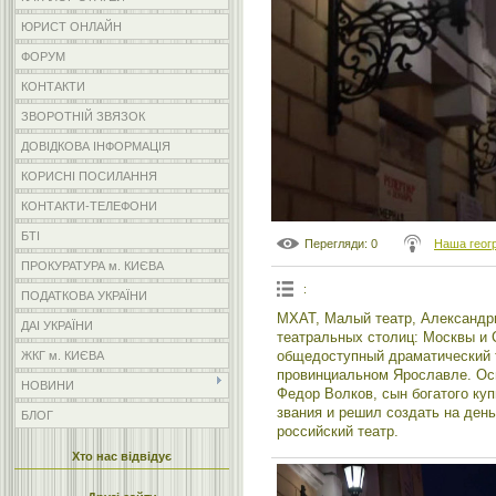
ЮРИСТ ОНЛАЙН
ФОРУМ
КОНТАКТИ
ЗВОРОТНІЙ ЗВЯЗОК
ДОВІДКОВА ІНФОРМАЦІЯ
КОРИСНІ ПОСИЛАННЯ
КОНТАКТИ-ТЕЛЕФОНИ
БТІ
Перегляди
: 0
Наша геог
ПРОКУРАТУРА м. КИЄВА
:
ПОДАТКОВА УКРАЇНИ
МХАТ, Малый театр, Александри
ДАІ УКРАЇНИ
театральных столиц: Москвы и 
общедоступный драматический т
ЖКГ м. КИЄВА
провинциальном Ярославле. Ос
НОВИНИ
Федор Волков, сын богатого куп
звания и решил создать на день
БЛОГ
российский театр.
Хто нас відвідує