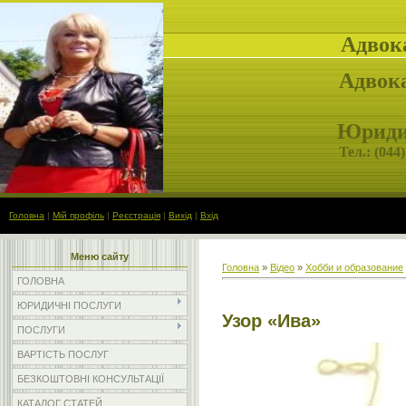
Адвок
Адвока
Юридич
Тел.: (
044)
Головна
|
Мій профіль
|
Реєстрація
|
Вихід
|
Вхід
Меню сайту
Головна
»
Відео
»
Хобби и образование
ГОЛОВНА
ЮРИДИЧНІ ПОСЛУГИ
Узор «Ива»
ПОСЛУГИ
ВАРТІСТЬ ПОСЛУГ
БЕЗКОШТОВНІ КОНСУЛЬТАЦІЇ
КАТАЛОГ СТАТЕЙ