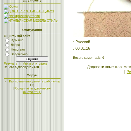
Друзі сайту
Опитування
Оцініть мій сайт
Відмінно
: Русский
Добре
: 00:01:16
Непогано
Задовільно
Всього коментарів
:
0
Результати
|
Архів опитувань
Додавати коментарі мож
Всього відповідей:
7430
[
Ре
Форум
Как правильно уволить работника
(1)
[
Юридичні та адвокатські
консультації
]