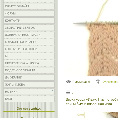
ЮРИСТ ОНЛАЙН
ФОРУМ
КОНТАКТИ
ЗВОРОТНІЙ ЗВЯЗОК
ДОВІДКОВА ІНФОРМАЦІЯ
КОРИСНІ ПОСИЛАННЯ
КОНТАКТИ-ТЕЛЕФОНИ
БТІ
ПРОКУРАТУРА м. КИЄВА
ПОДАТКОВА УКРАЇНИ
ДАІ УКРАЇНИ
Перегляди
: 0
Учимся вя
ЖКГ м. КИЄВА
НОВИНИ
:
БЛОГ
Вязка узора «Ива». Нам потреб
спицы 3мм и вязальная игла.
Хто нас відвідує