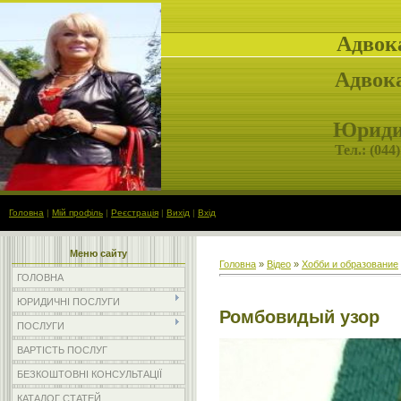
Адвок
Адвока
Юридич
Тел.: (
044)
Головна
|
Мій профіль
|
Реєстрація
|
Вихід
|
Вхід
Меню сайту
Головна
»
Відео
»
Хобби и образование
ГОЛОВНА
ЮРИДИЧНІ ПОСЛУГИ
Ромбовидый узор
ПОСЛУГИ
ВАРТІСТЬ ПОСЛУГ
БЕЗКОШТОВНІ КОНСУЛЬТАЦІЇ
КАТАЛОГ СТАТЕЙ