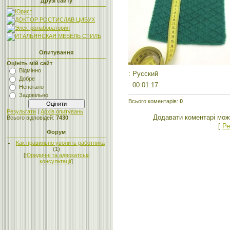
Друзі сайту
Опитування
Оцініть мій сайт
Відмінно
: Русский
Добре
: 00:01:17
Непогано
Задовільно
Всього коментарів
:
0
Результати
|
Архів опитувань
Додавати коментарі мож
Всього відповідей:
7430
[
Ре
Форум
Как правильно уволить работника
(1)
[
Юридичні та адвокатські
консультації
]