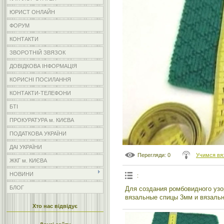
ЮРИСТ ОНЛАЙН
ФОРУМ
КОНТАКТИ
ЗВОРОТНІЙ ЗВЯЗОК
ДОВІДКОВА ІНФОРМАЦІЯ
КОРИСНІ ПОСИЛАННЯ
КОНТАКТИ-ТЕЛЕФОНИ
БТІ
ПРОКУРАТУРА м. КИЄВА
ПОДАТКОВА УКРАЇНИ
ДАІ УКРАЇНИ
Перегляди
: 0
Учимся вя
ЖКГ м. КИЄВА
НОВИНИ
:
БЛОГ
Для создания ромбовидного узо
вязальные спицы 3мм и вязальн
Хто нас відвідує