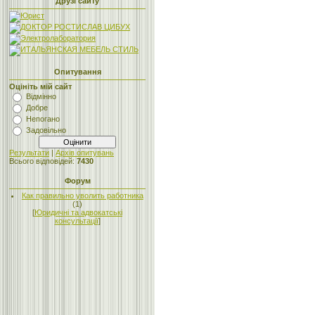
Друзі сайту
Опитування
Оцініть мій сайт
Відмінно
Добре
Непогано
Задовільно
Результати
|
Архів опитувань
Всього відповідей:
7430
Форум
Как правильно уволить работника
(1)
[
Юридичні та адвокатські
консультації
]