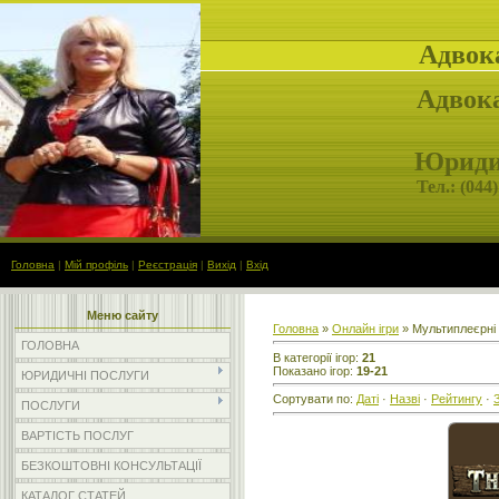
Адвок
Адвока
Юридич
Тел.: (
044)
Головна
|
Мій профіль
|
Реєстрація
|
Вихід
|
Вхід
Меню сайту
Головна
»
Онлайн ігри
» Мультиплеєрні
ГОЛОВНА
В категорії ігор
:
21
Показано ігор
:
19-21
ЮРИДИЧНІ ПОСЛУГИ
Сортувати по
:
Даті
·
Назві
·
Рейтингу
·
ПОСЛУГИ
ВАРТІСТЬ ПОСЛУГ
БЕЗКОШТОВНІ КОНСУЛЬТАЦІЇ
КАТАЛОГ СТАТЕЙ