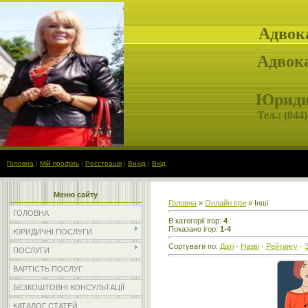
Адвок
Адвока
Юридич
Тел.: (
044)
Головна
|
Мій профіль
|
Реєстрація
|
Вихід
|
Вхід
Меню сайту
Головна
»
Онлайн ігри
» Інші
ГОЛОВНА
В категорії ігор
:
4
Показано ігор
:
1-4
ЮРИДИЧНІ ПОСЛУГИ
Сортувати по
:
Даті
·
Назві
·
Рейтингу
·
ПОСЛУГИ
ВАРТІСТЬ ПОСЛУГ
БЕЗКОШТОВНІ КОНСУЛЬТАЦІЇ
КАТАЛОГ СТАТЕЙ