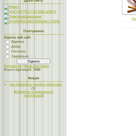
Друзі сайту
Yo
Опитування
Оцініть мій сайт
Відмінно
Добре
Непогано
Задовільно
Результати
|
Архів опитувань
Всього відповідей:
7430
Форум
Как правильно уволить работника
(1)
[
Юридичні та адвокатські
консультації
]