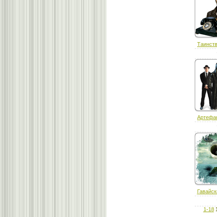
Таинств
Артефак
Гавайск
1-18