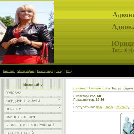
Адвок
Адвока
Юридич
Тел.: (
044)
Головна
|
Мій профіль
|
Реєстрація
|
Вихід
|
Вхід
Меню сайту
Головна
»
Онлайн ігри
» Пошук предмет
ГОЛОВНА
В категорії ігор
:
68
Показано ігор
:
19-36
ЮРИДИЧНІ ПОСЛУГИ
Сортувати по
:
Даті
·
Назві
·
Рейтингу
·
ПОСЛУГИ
ВАРТІСТЬ ПОСЛУГ
БЕЗКОШТОВНІ КОНСУЛЬТАЦІЇ
КАТАЛОГ СТАТЕЙ