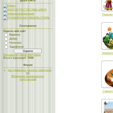
Друзі сайту
Приключ
Опитування
Оцініть мій сайт
Відмінно
Добре
Непогано
Задовільно
Элемент
Результати
|
Архів опитувань
Всього відповідей:
7430
Форум
Как правильно уволить работника
(1)
[
Юридичні та адвокатські
консультації
]
Саманта