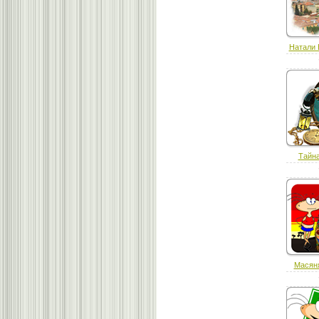
Натали 
Тайна
Масяня