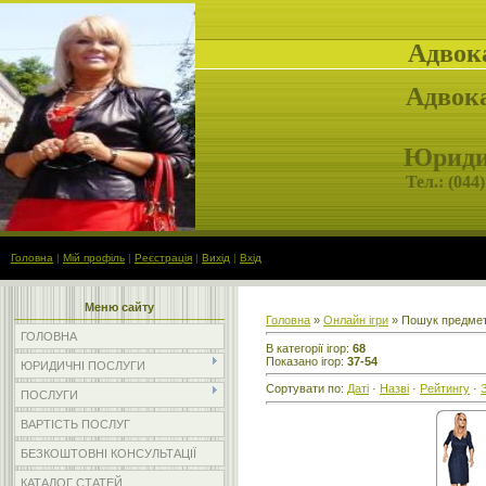
Адвок
Адвока
Юридич
Тел.: (
044)
Головна
|
Мій профіль
|
Реєстрація
|
Вихід
|
Вхід
Меню сайту
Головна
»
Онлайн ігри
» Пошук предмет
ГОЛОВНА
В категорії ігор
:
68
Показано ігор
:
37-54
ЮРИДИЧНІ ПОСЛУГИ
Сортувати по
:
Даті
·
Назві
·
Рейтингу
·
ПОСЛУГИ
ВАРТІСТЬ ПОСЛУГ
БЕЗКОШТОВНІ КОНСУЛЬТАЦІЇ
КАТАЛОГ СТАТЕЙ