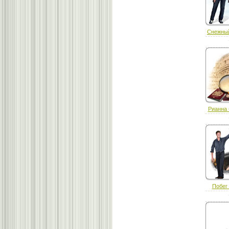
Снежный
Рианна 
Побег 