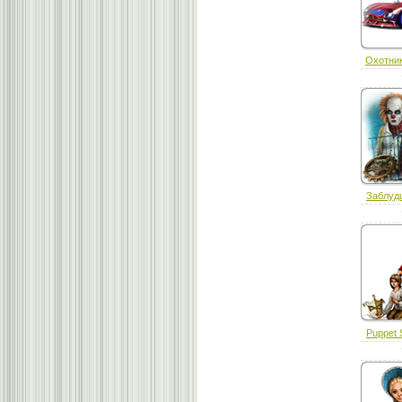
Охотник
Заблуд
Puppet 