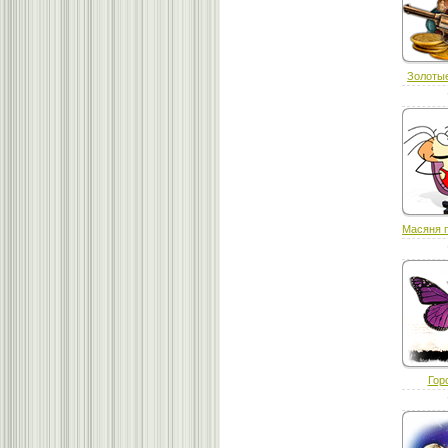
Золотые
Масяня 
Гор