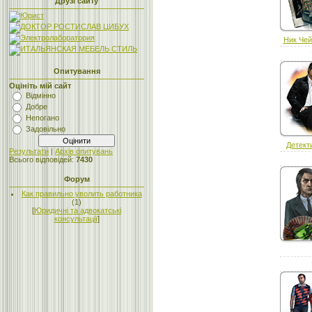
Друзі сайту
Ник Чей
Опитування
Оцініть мій сайт
Відмінно
Добре
Непогано
Задовільно
Детекти
Результати
|
Архів опитувань
Всього відповідей:
7430
Форум
Как правильно уволить работника
(1)
[
Юридичні та адвокатські
консультації
]