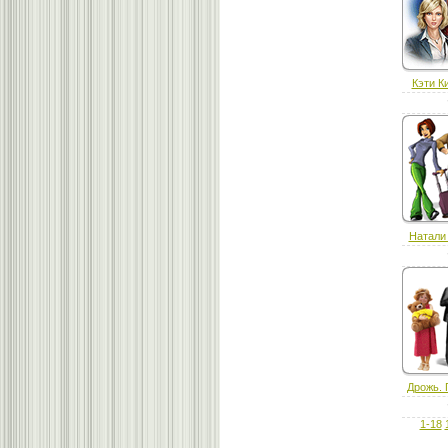
Кэти Ки
Натали 
Дрожь. 
1-18