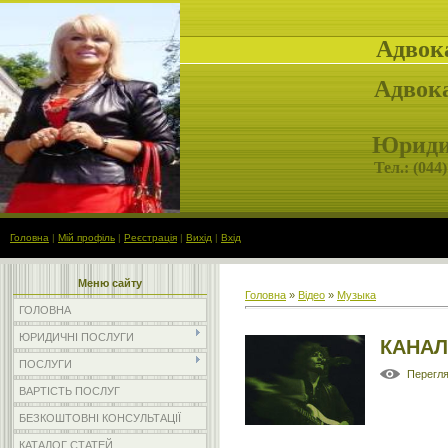
Адвок
Адвока
Юридич
Тел.: (
044)
Головна
|
Мій профіль
|
Реєстрація
|
Вихід
|
Вхід
Меню сайту
Головна
»
Відео
»
Музыка
ГОЛОВНА
ЮРИДИЧНІ ПОСЛУГИ
КАНАЛ
ПОСЛУГИ
Перегл
ВАРТІСТЬ ПОСЛУГ
БЕЗКОШТОВНІ КОНСУЛЬТАЦІЇ
КАТАЛОГ СТАТЕЙ