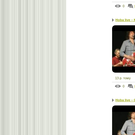
0
Hoba live –
13 р. тому
0
Hoba live –