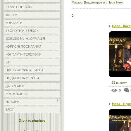
Михаил Владимиров и «Hoba live».
ЮРИСТ ОНЛАЙН
:
ФОРУМ
КОНТАКТИ
Hoba - Кака
ЗВОРОТНІЙ ЗВЯЗОК
ДОВІДКОВА ІНФОРМАЦІЯ
КОРИСНІ ПОСИЛАННЯ
КОНТАКТИ-ТЕЛЕФОНИ
БТІ
ПРОКУРАТУРА м. КИЄВА
ПОДАТКОВА УКРАЇНИ
13 р. тому
ДАІ УКРАЇНИ
0
ЖКГ м. КИЄВА
НОВИНИ
Hoba - Я уе
БЛОГ
Хто нас відвідує