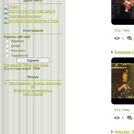
Друзі сайту
13 р. тому
Опитування
Оцініть мій сайт
0
Відмінно
Добре
Непогано
Блюзовая т
Задовільно
Результати
|
Архів опитувань
Всього відповідей:
7430
Форум
Как правильно уволить работника
(1)
[
Юридичні та адвокатські
консультації
]
13 р. тому
0
Hoba live - 