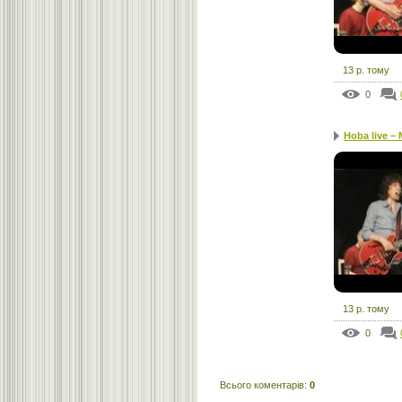
13 р. тому
0
Hoba live – 
13 р. тому
0
Всього коментарів
:
0