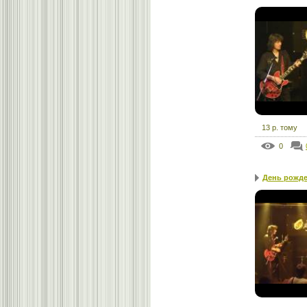
13 р. тому
0
День рожд