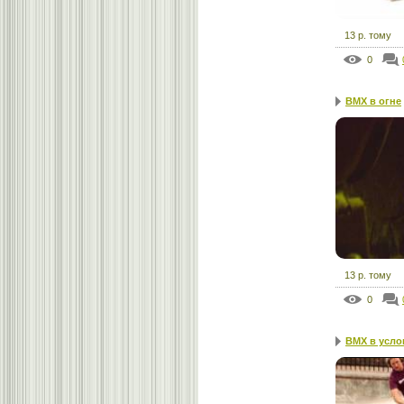
13 р. тому
0
BMX в огне
13 р. тому
0
BMX в усло