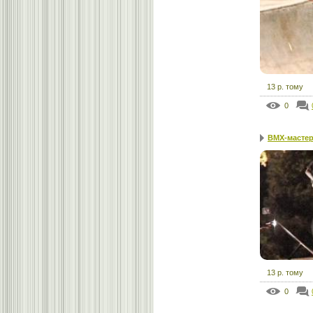
13 р. тому
0
BMX-мастер 
13 р. тому
0