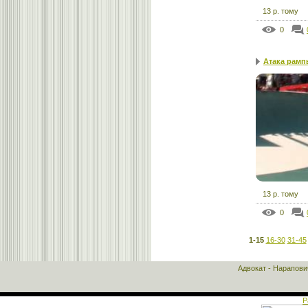
13 р. тому
0
Атака рамп
13 р. тому
0
1-15
16-30
31-45
Адвокат - Нарапов
Р