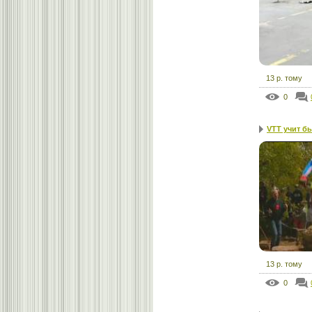
13 р. тому
0
VTT учит б
13 р. тому
0