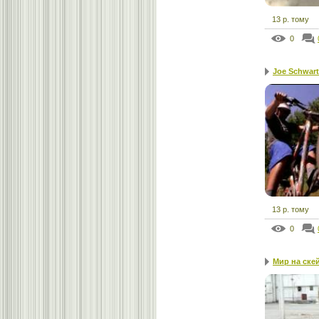
13 р. тому
0
Joe Schwart
13 р. тому
0
Mир на ске