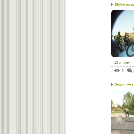
BMX-мастер
13 р. тому
0
Drop-in — 