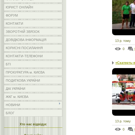
ЮРИСТ ОНЛАЙН
ФОРУМ
КОНТАКТИ
ЗВОРОТНІЙ ЗВЯЗОК
ДОВІДКОВА ІНФОРМАЦІЯ
13 р. тому
КОРИСНІ ПОСИЛАННЯ
0
КОНТАКТИ-ТЕЛЕФОНИ
«Скатерть-в
БТІ
ПРОКУРАТУРА м. КИЄВА
ПОДАТКОВА УКРАЇНИ
ДАІ УКРАЇНИ
ЖКГ м. КИЄВА
НОВИНИ
БЛОГ
13 р. тому
Хто нас відвідує
0