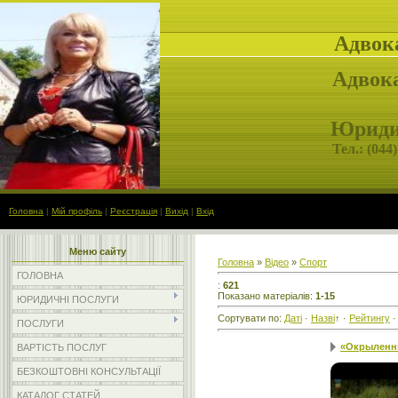
Адвок
Адвока
Юридич
Тел.: (
044)
Головна
|
Мій профіль
|
Реєстрація
|
Вихід
|
Вхід
Меню сайту
Головна
»
Відео
»
Спорт
ГОЛОВНА
:
621
Показано матеріалів
:
1-15
ЮРИДИЧНІ ПОСЛУГИ
Сортувати по
:
Даті
·
Назві
↑
·
Рейтингу
ПОСЛУГИ
«Окрыленны
ВАРТІСТЬ ПОСЛУГ
БЕЗКОШТОВНІ КОНСУЛЬТАЦІЇ
КАТАЛОГ СТАТЕЙ