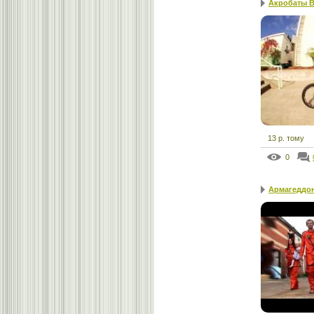
Акробаты 
13 р. тому
0
Армагеддон