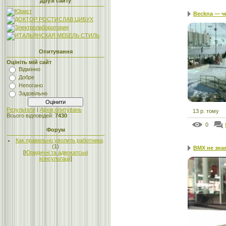
Друзі сайту
Beckna — ч
Опитування
Оцініть мій сайт
Відмінно
Добре
Непогано
Задовільно
Результати
|
Архів опитувань
13 р. тому
Всього відповідей:
7430
0
Форум
Как правильно уволить работника
(1)
BMX не зна
[
Юридичні та адвокатські
консультації
]