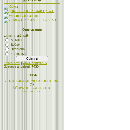
Друзі сайту
Опитування
Оцініть мій сайт
Відмінно
Добре
Непогано
Задовільно
Результати
|
Архів опитувань
Всього відповідей:
7430
Форум
Как правильно уволить работника
(1)
[
Юридичні та адвокатські
консультації
]