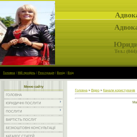
Адвок
Адвока
Юридич
Тел.: (
044)
Головна
|
Мій профіль
|
Реєстрація
|
Вихід
|
Вхід
Меню сайту
Головна
»
Відео
»
Канали користувачів
ГОЛОВНА
Ма
ЮРИДИЧНІ ПОСЛУГИ
ПОСЛУГИ
ВАРТІСТЬ ПОСЛУГ
БЕЗКОШТОВНІ КОНСУЛЬТАЦІЇ
КАТАЛОГ СТАТЕЙ