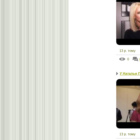
13 р. тому
0
У Натальи П
13 р. тому