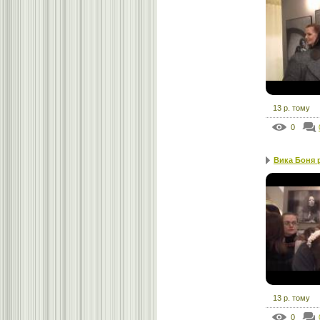
13 р. тому
0
Вика Боня р
13 р. тому
0