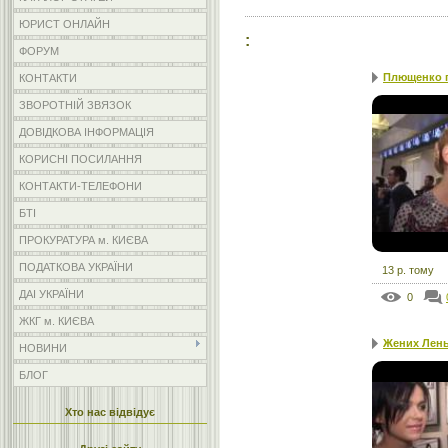
ЮРИСТ ОНЛАЙН
:
ФОРУМ
Плющенко п
КОНТАКТИ
ЗВОРОТНІЙ ЗВЯЗОК
ДОВІДКОВА ІНФОРМАЦІЯ
КОРИСНІ ПОСИЛАННЯ
КОНТАКТИ-ТЕЛЕФОНИ
БТІ
ПРОКУРАТУРА м. КИЄВА
ПОДАТКОВА УКРАЇНИ
13 р. тому
ДАІ УКРАЇНИ
0
ЖКГ м. КИЄВА
Жених Лены
НОВИНИ
БЛОГ
Хто нас відвідує