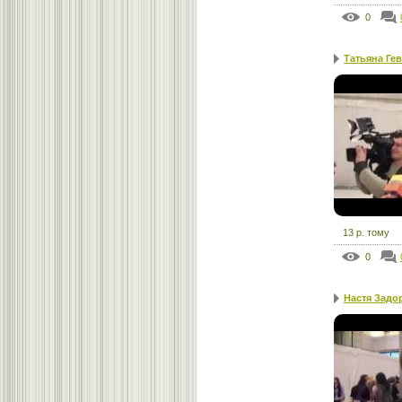
0
Татьяна Гев
13 р. тому
0
Настя Задор