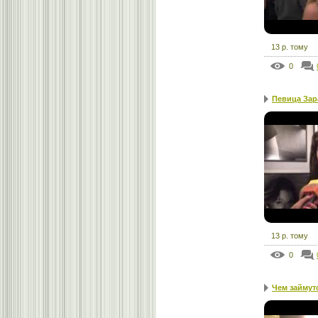
13 р. тому
0
Певица Зара
13 р. тому
0
Чем займутс