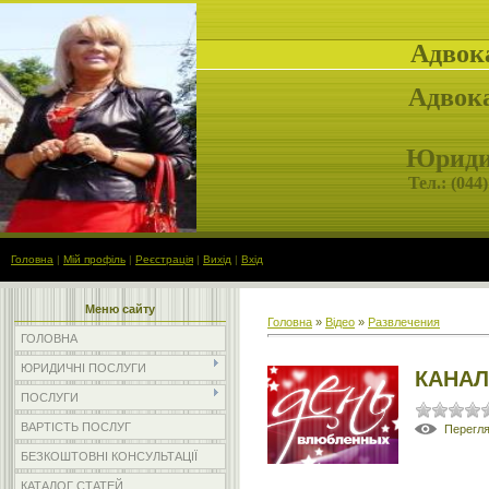
Адвок
Адвока
Юридич
Тел.: (
044)
Головна
|
Мій профіль
|
Реєстрація
|
Вихід
|
Вхід
Меню сайту
Головна
»
Відео
»
Развлечения
ГОЛОВНА
ЮРИДИЧНІ ПОСЛУГИ
КАНАЛ
ПОСЛУГИ
ВАРТІСТЬ ПОСЛУГ
Перегл
БЕЗКОШТОВНІ КОНСУЛЬТАЦІЇ
КАТАЛОГ СТАТЕЙ