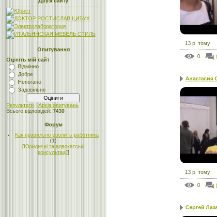
Друзі сайту
13 р. тому
Опитування
0
Оцініть мій сайт
Відмінно
Добре
Анастасия С
Непогано
Задовільно
Результати
|
Архів опитувань
Всього відповідей:
7430
Форум
Как правильно уволить работника
(1)
[
Юридичні та адвокатські
консультації
]
13 р. тому
0
Сергей Лаза