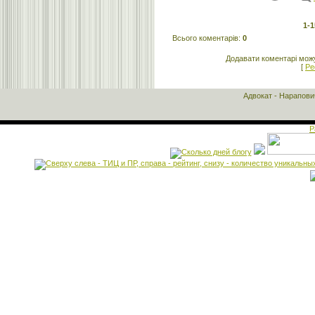
1-1
Всього коментарів
:
0
Додавати коментарі можу
[
Ре
Адвокат - Нарапов
Р