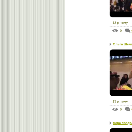
13 р. тому
0
Ольга Шеле
13 р. тому
0
Лера поздра