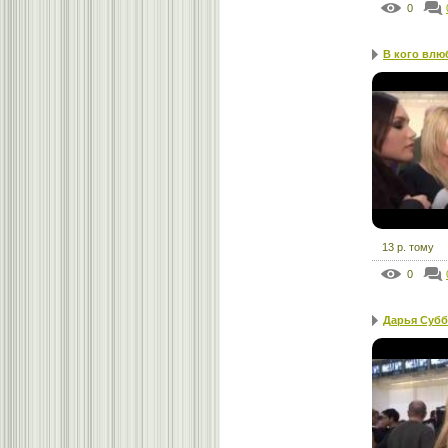
0
В кого влю
13 р. тому
0
Дарья Суббо