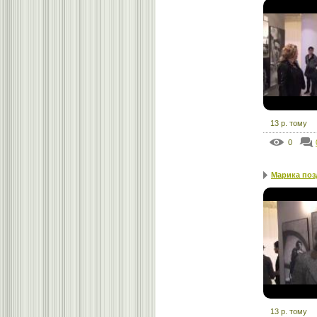
13 р. тому
0
Марика позд
13 р. тому