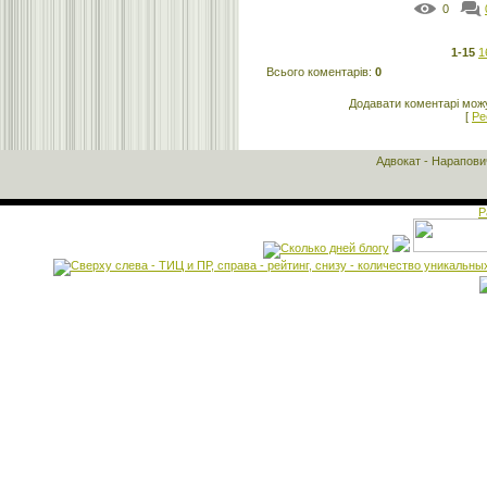
0
1-15
1
Всього коментарів
:
0
Додавати коментарі можу
[
Ре
Адвокат - Нарапов
Р