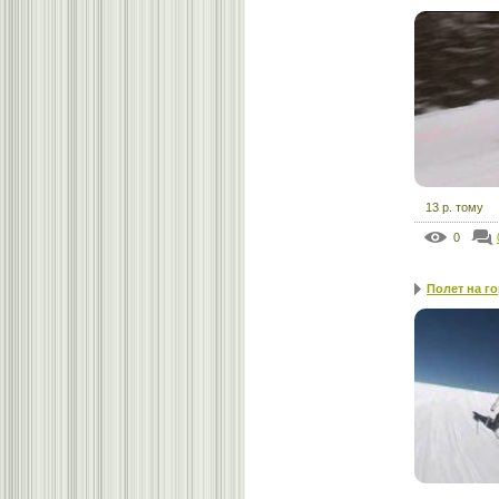
13 р. тому
0
Полет на г