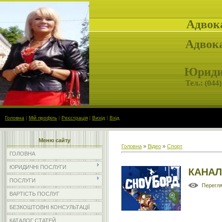
Адвок
Адвока
Юридич
Тел.: (
044)
Головна
|
Мій профіль
|
Реєстрація
|
Вихід
|
Вхід
Меню сайту
Головна
»
Відео
»
Спорт
ГОЛОВНА
ЮРИДИЧНІ ПОСЛУГИ
КАНАЛ
ПОСЛУГИ
Перегл
ВАРТІСТЬ ПОСЛУГ
БЕЗКОШТОВНІ КОНСУЛЬТАЦІЇ
КАТАЛОГ СТАТЕЙ