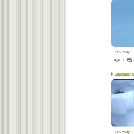
13 р. тому
0
Сноуборд и
13 р. тому