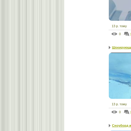
13 р. тому
0
Шокирующи
13 р. тому
0
Сноуборд и