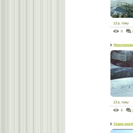
13 р. тому
0
Неосторож
13 р. тому
0
Сезон сноу