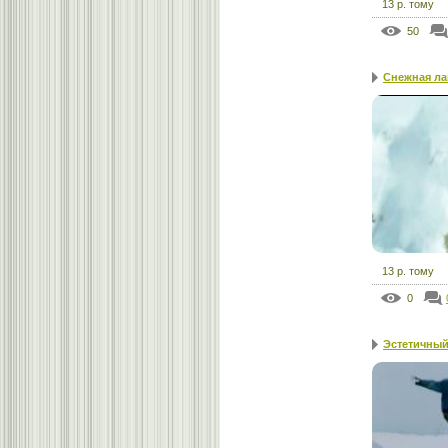
13 р. тому
50
Снежная лав
13 р. тому
0
Эстетичный