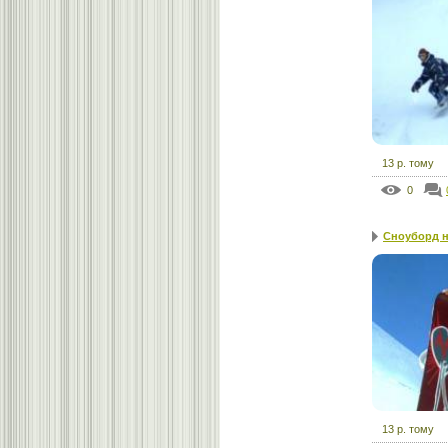
13 р. тому
0
Сноуборд н
13 р. тому