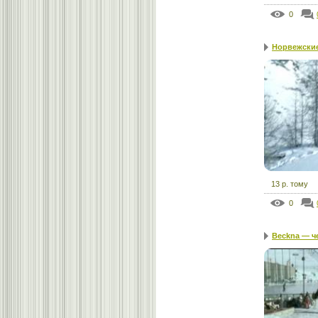
0
Норвежски
13 р. тому
0
Beckna — ч