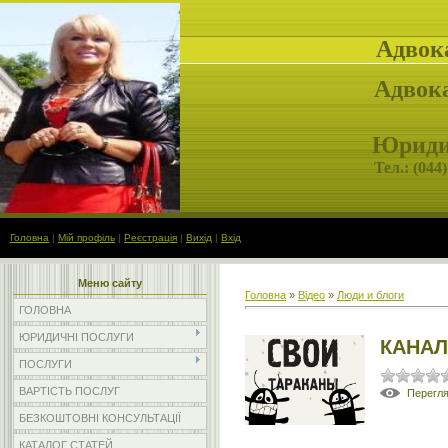
Адвок
Адвока
Юридич
Тел.: (
044)
Головна
|
Мій профіль
|
Реєстрація
|
Вихід
|
Вхід
Меню сайту
Головна
»
Відео
»
Люди и блоги
ГОЛОВНА
ЮРИДИЧНІ ПОСЛУГИ
КАНАЛ
ПОСЛУГИ
ВАРТІСТЬ ПОСЛУГ
Перегл
БЕЗКОШТОВНІ КОНСУЛЬТАЦІЇ
КАТАЛОГ СТАТЕЙ