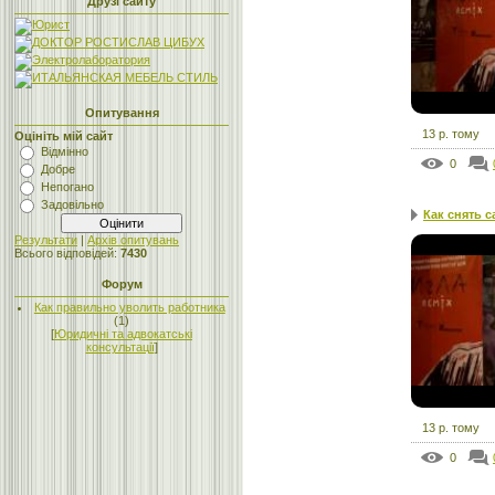
Друзі сайту
Опитування
13 р. тому
Оцініть мій сайт
Відмінно
0
Добре
Непогано
Задовільно
Как снять с
Результати
|
Архів опитувань
Всього відповідей:
7430
Форум
Как правильно уволить работника
(1)
[
Юридичні та адвокатські
консультації
]
13 р. тому
0