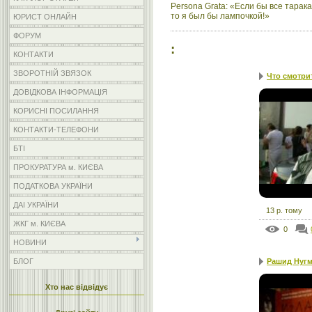
Persona Grata: «Если бы все тарак
то я был бы лампочкой!»
ЮРИСТ ОНЛАЙН
ФОРУМ
:
КОНТАКТИ
ЗВОРОТНІЙ ЗВЯЗОК
Что смотри
ДОВІДКОВА ІНФОРМАЦІЯ
КОРИСНІ ПОСИЛАННЯ
КОНТАКТИ-ТЕЛЕФОНИ
БТІ
ПРОКУРАТУРА м. КИЄВА
ПОДАТКОВА УКРАЇНИ
ДАІ УКРАЇНИ
13 р. тому
ЖКГ м. КИЄВА
0
НОВИНИ
БЛОГ
Рашид Нугм
Хто нас відвідує