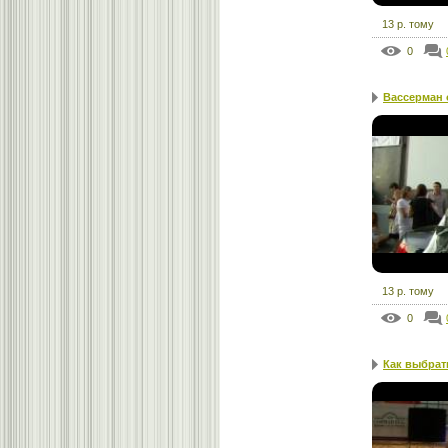
13 р. тому
0
Вассерман 
13 р. тому
0
Как выбрать