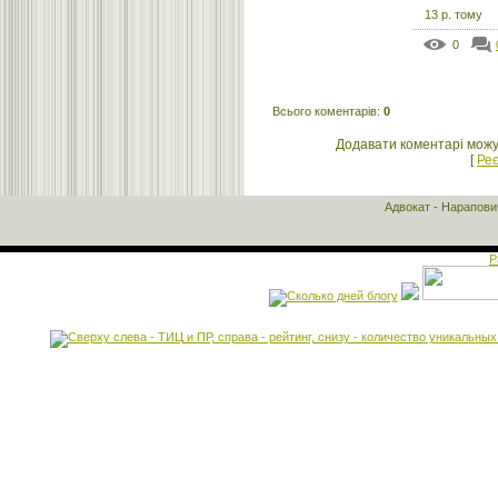
13 р. тому
0
Всього коментарів
:
0
Додавати коментарі можу
[
Реє
Адвокат - Нарапов
Р