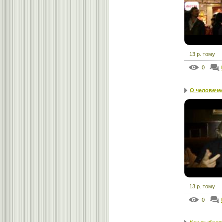
13 р. тому
0
О человече
13 р. тому
0