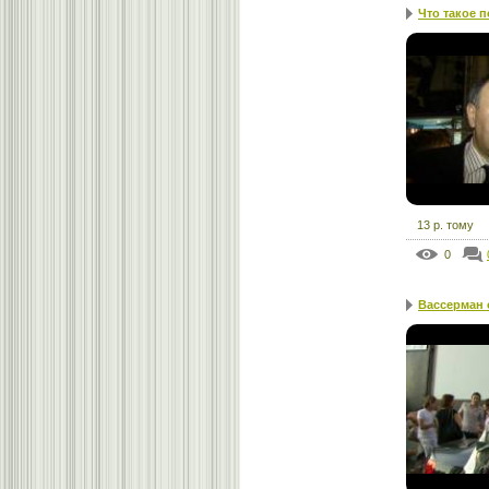
Что такое 
13 р. тому
0
Вассерман 