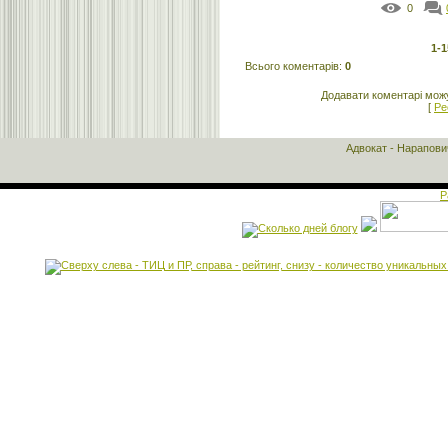
0
1-1
Всього коментарів
:
0
Додавати коментарі можу
[
Ре
Адвокат - Нарапов
Р