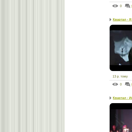
0
Квартал - Я
13 р. тому
0
Квартал - И