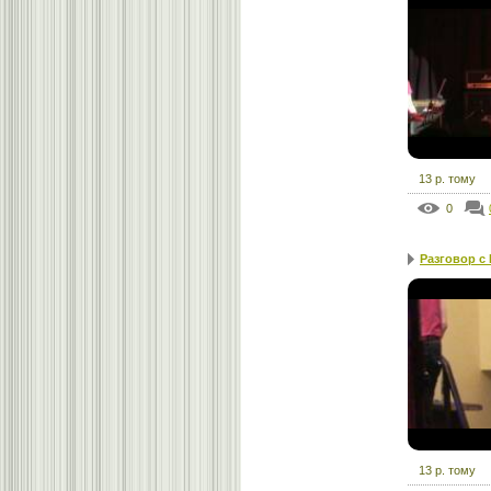
13 р. тому
0
Разговор с
13 р. тому