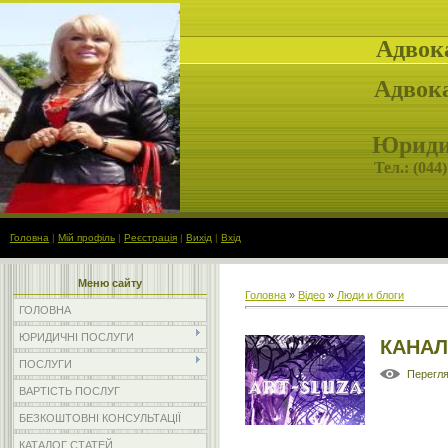
Адвок
Адвока
Юридич
Тел.: (
044)
Головна
|
Мій профіль
|
Реєстрація
|
Вихід
|
Вхід
Меню сайту
Головна
»
Відео
»
Люди и блоги
ГОЛОВНА
ЮРИДИЧНІ ПОСЛУГИ
КАНАЛ
ПОСЛУГИ
Перегл
ВАРТІСТЬ ПОСЛУГ
БЕЗКОШТОВНІ КОНСУЛЬТАЦІЇ
КАТАЛОГ СТАТЕЙ