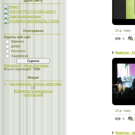
Друзі сайту
13 р. тому
Опитування
Оцініть мій сайт
0
Відмінно
Добре
Непогано
Квартал - 
Задовільно
Результати
|
Архів опитувань
Всього відповідей:
7430
Форум
Как правильно уволить работника
(1)
[
Юридичні та адвокатські
консультації
]
13 р. тому
0
Квартал - 