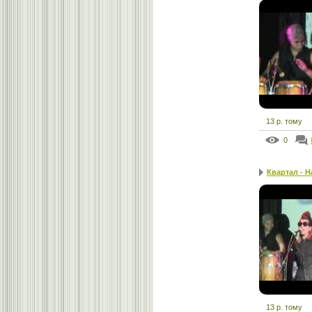
13 р. тому
0
Квартал - Н
13 р. тому