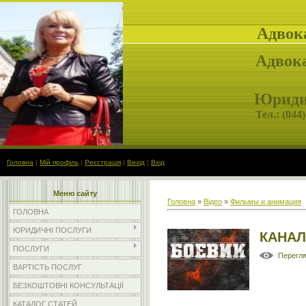
Адвок
Адвока
Юридич
Тел.: (
044)
Головна
|
Мій профіль
|
Реєстрація
|
Вихід
|
Вхід
Меню сайту
Головна
»
Відео
»
Фильмы и анимация
ГОЛОВНА
ЮРИДИЧНІ ПОСЛУГИ
КАНАЛ
ПОСЛУГИ
Перегл
ВАРТІСТЬ ПОСЛУГ
БЕЗКОШТОВНІ КОНСУЛЬТАЦІЇ
КАТАЛОГ СТАТЕЙ