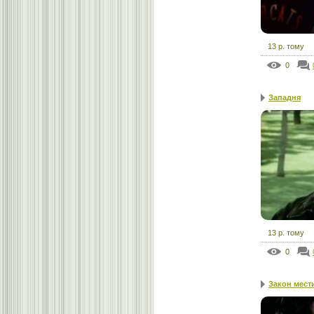
13 р. тому
0
Западня
13 р. тому
0
Закон мест