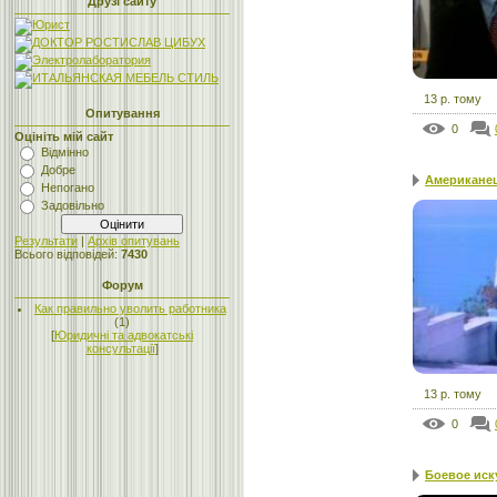
Друзі сайту
13 р. тому
Опитування
0
Оцініть мій сайт
Відмінно
Добре
Американе
Непогано
Задовільно
Результати
|
Архів опитувань
Всього відповідей:
7430
Форум
Как правильно уволить работника
(1)
[
Юридичні та адвокатські
консультації
]
13 р. тому
0
Боевое иску