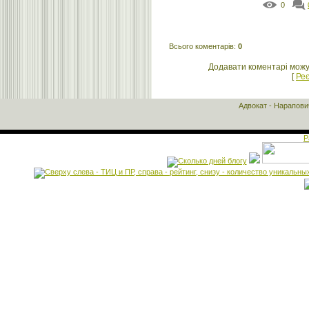
0
Всього коментарів
:
0
Додавати коментарі можу
[
Реє
Адвокат - Нарапов
Р