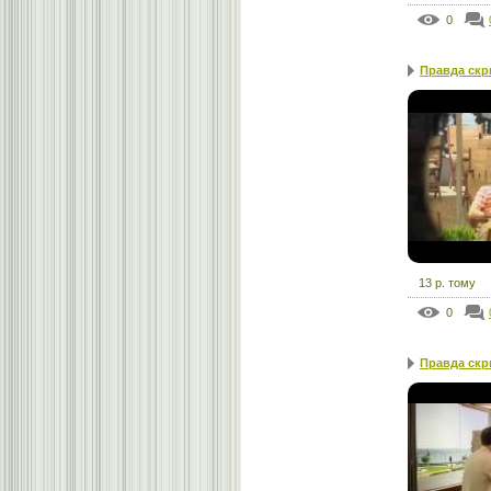
0
Правда скры
13 р. тому
0
Правда скры