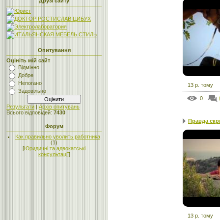
Друзі сайту
Опитування
Оцініть мій сайт
Відмінно
Добре
Непогано
13 р. тому
Задовільно
0
Результати
|
Архів опитувань
Всього відповідей:
7430
Правда скры
Форум
Как правильно уволить работника
(1)
[
Юридичні та адвокатські
консультації
]
13 р. тому