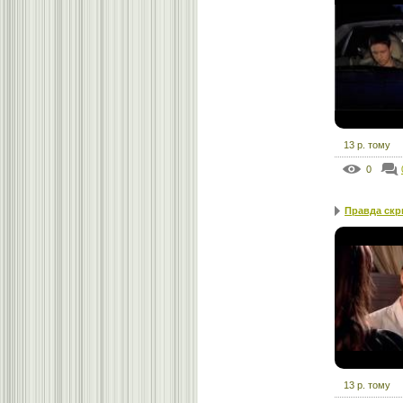
13 р. тому
0
Правда скры
13 р. тому