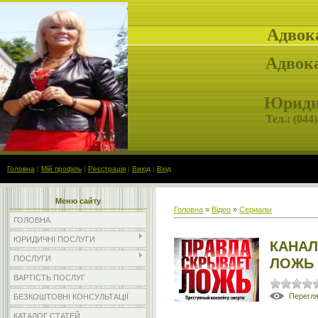
Адвок
Адвока
Юридич
Тел.: (
044)
Головна
|
Мій профіль
|
Реєстрація
|
Вихід
|
Вхід
Меню сайту
Головна
»
Відео
»
Сериалы
ГОЛОВНА
ЮРИДИЧНІ ПОСЛУГИ
КАНАЛ
ПОСЛУГИ
ЛОЖЬ
ВАРТІСТЬ ПОСЛУГ
Перегл
БЕЗКОШТОВНІ КОНСУЛЬТАЦІЇ
КАТАЛОГ СТАТЕЙ