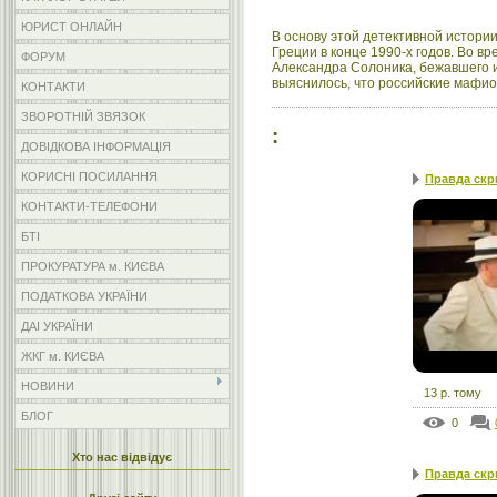
ЮРИСТ ОНЛАЙН
В основу этой детективной истори
Греции в конце 1990-х годов. Во в
ФОРУМ
Александра Солоника, бежавшего и
выяснилось, что российские мафио
КОНТАКТИ
ЗВОРОТНІЙ ЗВЯЗОК
:
ДОВІДКОВА ІНФОРМАЦІЯ
КОРИСНІ ПОСИЛАННЯ
Правда скры
КОНТАКТИ-ТЕЛЕФОНИ
БТІ
ПРОКУРАТУРА м. КИЄВА
ПОДАТКОВА УКРАЇНИ
ДАІ УКРАЇНИ
ЖКГ м. КИЄВА
НОВИНИ
13 р. тому
БЛОГ
0
Хто нас відвідує
Правда скры