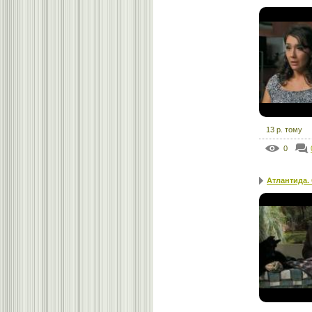
13 р. тому
0
Атлантида.