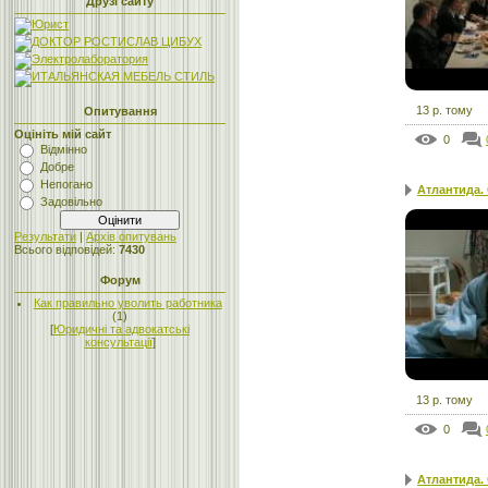
Друзі сайту
13 р. тому
Опитування
Оцініть мій сайт
0
Відмінно
Добре
Непогано
Атлантида.
Задовільно
Результати
|
Архів опитувань
Всього відповідей:
7430
Форум
Как правильно уволить работника
(1)
[
Юридичні та адвокатські
консультації
]
13 р. тому
0
Атлантида.