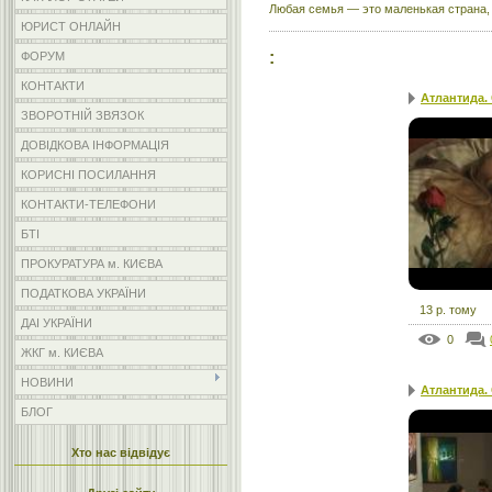
Любая семья — это маленькая страна, 
ЮРИСТ ОНЛАЙН
:
ФОРУМ
КОНТАКТИ
Атлантида.
ЗВОРОТНІЙ ЗВЯЗОК
ДОВІДКОВА ІНФОРМАЦІЯ
КОРИСНІ ПОСИЛАННЯ
КОНТАКТИ-ТЕЛЕФОНИ
БТІ
ПРОКУРАТУРА м. КИЄВА
ПОДАТКОВА УКРАЇНИ
13 р. тому
ДАІ УКРАЇНИ
0
ЖКГ м. КИЄВА
НОВИНИ
Атлантида.
БЛОГ
Хто нас відвідує