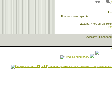
0
1-1
Всього коментарів
:
0
Додавати коментарі можу
[
Ре
Адвокат - Нарапов
Р