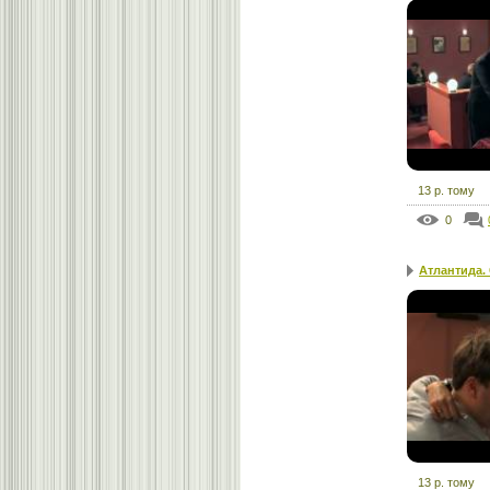
13 р. тому
0
Атлантида.
13 р. тому