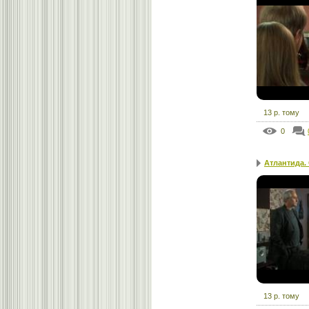
13 р. тому
0
Атлантида.
13 р. тому