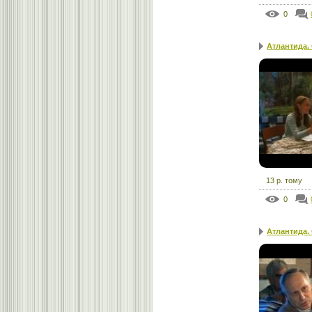
0
Атлантида.
13 р. тому
0
Атлантида.