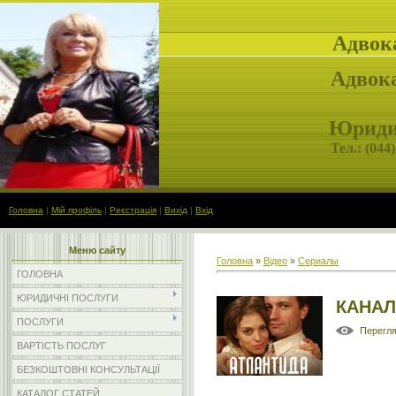
Адвок
Адвока
Юридич
Тел.: (
044)
Головна
|
Мій профіль
|
Реєстрація
|
Вихід
|
Вхід
Меню сайту
Головна
»
Відео
»
Сериалы
ГОЛОВНА
ЮРИДИЧНІ ПОСЛУГИ
КАНАЛ
ПОСЛУГИ
Перегл
ВАРТІСТЬ ПОСЛУГ
БЕЗКОШТОВНІ КОНСУЛЬТАЦІЇ
КАТАЛОГ СТАТЕЙ