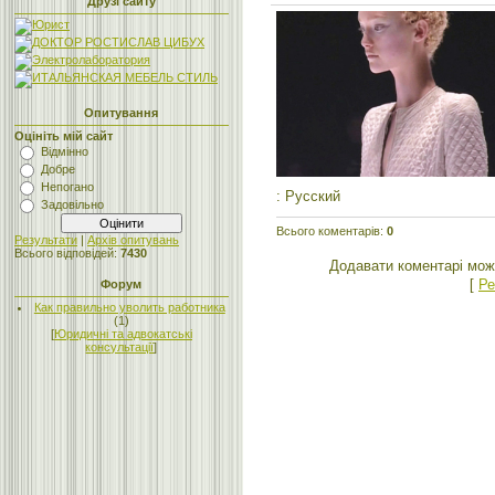
Друзі сайту
Опитування
Оцініть мій сайт
Відмінно
Добре
Непогано
: Русский
Задовільно
Всього коментарів
:
0
Результати
|
Архів опитувань
Всього відповідей:
7430
Додавати коментарі мож
[
Ре
Форум
Как правильно уволить работника
(1)
[
Юридичні та адвокатські
консультації
]