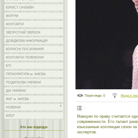
ЮРИСТ ОНЛАЙН
ФОРУМ
КОНТАКТИ
ЗВОРОТНІЙ ЗВЯЗОК
ДОВІДКОВА ІНФОРМАЦІЯ
КОРИСНІ ПОСИЛАННЯ
КОНТАКТИ-ТЕЛЕФОНИ
БТІ
ПРОКУРАТУРА м. КИЄВА
ПОДАТКОВА УКРАЇНИ
ДАІ УКРАЇНИ
Перегляди
: 0
Мода в ли
ЖКГ м. КИЄВА
НОВИНИ
:
БЛОГ
Маккуин по праву считается од
современности. Его талант разв
изысканные коллекции сезон за
Хто нас відвідує
экспертов.