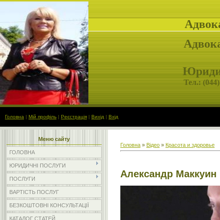
Адвок
Адвока
Юридич
Тел.: (
044)
Головна
|
Мій профіль
|
Реєстрація
|
Вихід
|
Вхід
Меню сайту
Головна
»
Відео
»
Красота и здоровье
ГОЛОВНА
ЮРИДИЧНІ ПОСЛУГИ
Александр Маккуин
ПОСЛУГИ
ВАРТІСТЬ ПОСЛУГ
БЕЗКОШТОВНІ КОНСУЛЬТАЦІЇ
КАТАЛОГ СТАТЕЙ