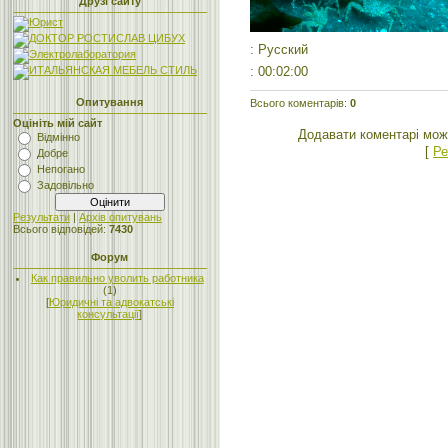
Друзі сайту
: Русский
: 00:02:00
Опитування
Всього коментарів
:
0
Оцініть мій сайт
Додавати коментарі мож
Відмінно
[
Ре
Добре
Непогано
Задовільно
Результати
|
Архів опитувань
Всього відповідей:
7430
Форум
Как правильно уволить работника
(1)
[
Юридичні та адвокатські
консультації
]