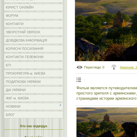
ЮРИСТ ОНЛАЙН
ФОРУМ
КОНТАКТИ
ЗВОРОТНІЙ ЗВЯЗОК
ДОВІДКОВА ІНФОРМАЦІЯ
КОРИСНІ ПОСИЛАННЯ
КОНТАКТИ-ТЕЛЕФОНИ
БТІ
Перегляди
: 0
Армения. 
ПРОКУРАТУРА м. КИЄВА
:
ПОДАТКОВА УКРАЇНИ
Фильм является путеводителем, 
ДАІ УКРАЇНИ
простого зрителя с армянскими
страницами истории армянского
ЖКГ м. КИЄВА
НОВИНИ
БЛОГ
Хто нас відвідує