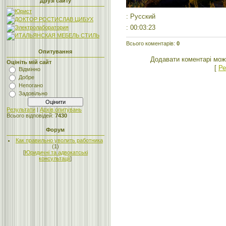
Друзі сайту
: Русский
: 00:03:23
Всього коментарів
:
0
Опитування
Додавати коментарі мож
Оцініть мій сайт
[
Ре
Відмінно
Добре
Непогано
Задовільно
Результати
|
Архів опитувань
Всього відповідей:
7430
Форум
Как правильно уволить работника
(1)
[
Юридичні та адвокатські
консультації
]