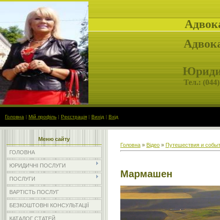
Адвок
Адвока
Юридич
Тел.: (
044)
Головна
|
Мій профіль
|
Реєстрація
|
Вихід
|
Вхід
Меню сайту
Головна
»
Відео
»
Путешествия и собы
ГОЛОВНА
ЮРИДИЧНІ ПОСЛУГИ
Мармашен
ПОСЛУГИ
ВАРТІСТЬ ПОСЛУГ
БЕЗКОШТОВНІ КОНСУЛЬТАЦІЇ
КАТАЛОГ СТАТЕЙ