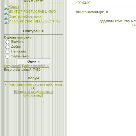
Друзі сайту
: 00:03:02
Всього коментарів
:
0
Додавати коментарі мо
[
Р
Опитування
Оцініть мій сайт
Відмінно
Добре
Непогано
Задовільно
Результати
|
Архів опитувань
Всього відповідей:
7430
Форум
Как правильно уволить работника
(1)
[
Юридичні та адвокатські
консультації
]