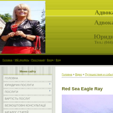
Адвок
Адвока
Юридич
Тел.: (
044)
Головна
|
Мій профіль
|
Реєстрація
|
Вихід
|
Вхід
Меню сайту
Головна
»
Відео
»
Путешествия и собы
ГОЛОВНА
ЮРИДИЧНІ ПОСЛУГИ
Red Sea Eagle Ray
ПОСЛУГИ
ВАРТІСТЬ ПОСЛУГ
БЕЗКОШТОВНІ КОНСУЛЬТАЦІЇ
КАТАЛОГ СТАТЕЙ