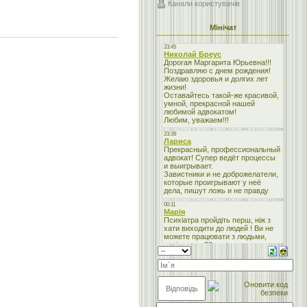
Канали користувачів
Мінічат