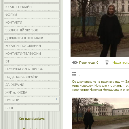
ЮРИСТ ОНЛАЙН
ФОРУМ
КОНТАКТИ
ЗВОРОТНІЙ ЗВЯЗОК
ДОВІДКОВА ІНФОРМАЦІЯ
КОРИСНІ ПОСИЛАННЯ
КОНТАКТИ-ТЕЛЕФОНИ
БТІ
Перегляди
: 0
Наша геог
ПРОКУРАТУРА м. КИЄВА
:
ПОДАТКОВА УКРАЇНИ
Со школьных лет в памяти у нас — З
ДАІ УКРАЇНИ
жить хорошо». Но мало кто знает, чт
творчестве Николая Некрасова, и о то
ЖКГ м. КИЄВА
НОВИНИ
БЛОГ
Хто нас відвідує