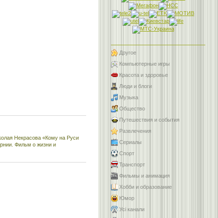
Другое
Компьютерные игры
Красота и здоровье
Люди и блоги
Музыка
Общество
Путешествия и события
Развлечения
колая Некрасова «Кому на Руси
Сериалы
рнии. Фильм о жизни и
Спорт
Транспорт
Фильмы и анимация
Хобби и образование
Юмор
Усі канали