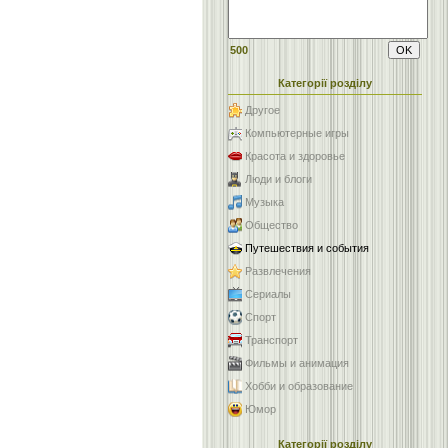
500
Категорії розділу
Другое
Компьютерные игры
Красота и здоровье
Люди и блоги
Музыка
Общество
Путешествия и события
Развлечения
Сериалы
Спорт
Транспорт
Фильмы и анимация
Хобби и образование
Юмор
Категорії розділу