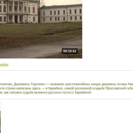
00:10:52
рафия
аплатово, Дырявино, Горелово — названия хрестоматийных нищих деревень поэмы Ни
о эти строки написаны здесь — в Карабихе, самой роскошной усадьбе Ярославской губе
м, как связана судьба великого русского поэта с Карабихой.