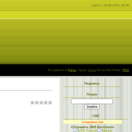
Субота, 08.08.2026, 08:38
Ви увійшли як
Гість
|
Група
"
Гости
"
Вітаю Вас
Гість
|
RSS
Поділись
Пошук
СМС
отправка смс
Отправить SMS бесплатно