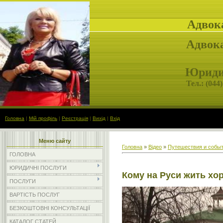
Адвок
Адвока
Юридич
Тел.: (
044)
Головна
|
Мій профіль
|
Реєстрація
|
Вихід
|
Вхід
Меню сайту
Головна
»
Відео
»
Путешествия и собы
ГОЛОВНА
ЮРИДИЧНІ ПОСЛУГИ
Кому на Руси жить хо
ПОСЛУГИ
ВАРТІСТЬ ПОСЛУГ
БЕЗКОШТОВНІ КОНСУЛЬТАЦІЇ
КАТАЛОГ СТАТЕЙ