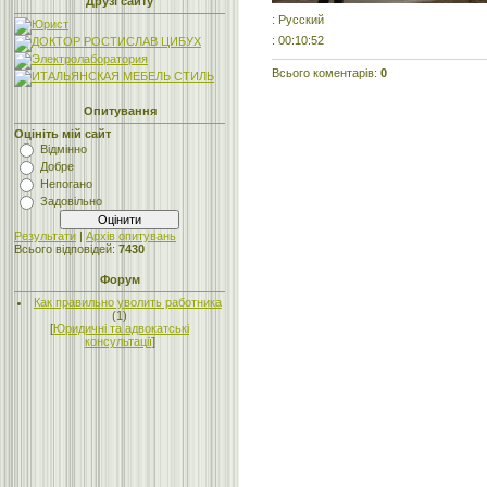
Друзі сайту
: Русский
: 00:10:52
Всього коментарів
:
0
Опитування
Оцініть мій сайт
Відмінно
Добре
Непогано
Задовільно
Результати
|
Архів опитувань
Всього відповідей:
7430
Форум
Как правильно уволить работника
(1)
[
Юридичні та адвокатські
консультації
]