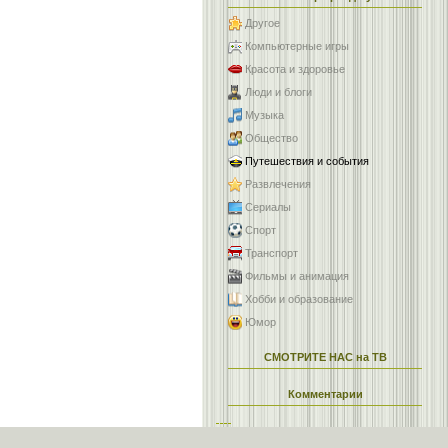
Другое
Компьютерные игры
Красота и здоровье
Люди и блоги
Музыка
Общество
Путешествия и события
Развлечения
Сериалы
Спорт
Транспорт
Фильмы и анимация
Хобби и образование
Юмор
СМОТРИТЕ НАС на ТВ
Комментарии