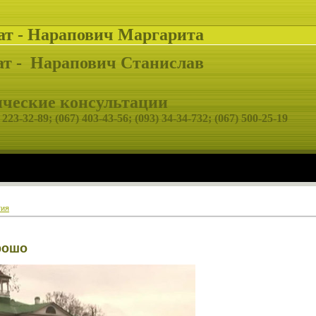
ат - Нарапович Маргарита
т -
Нарапович Станислав
еские консультации
 223-32-89;
(067) 403-43-56; (093) 34-34-732; (067) 500-25-19
тия
рошо