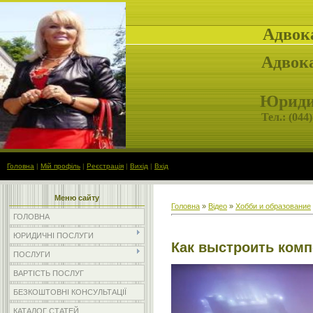
Адвок
Адвока
Юридич
Тел.: (
044)
Головна
|
Мій профіль
|
Реєстрація
|
Вихід
|
Вхід
Меню сайту
Головна
»
Відео
»
Хобби и образование
ГОЛОВНА
ЮРИДИЧНІ ПОСЛУГИ
Как выстроить ком
ПОСЛУГИ
ВАРТІСТЬ ПОСЛУГ
БЕЗКОШТОВНІ КОНСУЛЬТАЦІЇ
КАТАЛОГ СТАТЕЙ