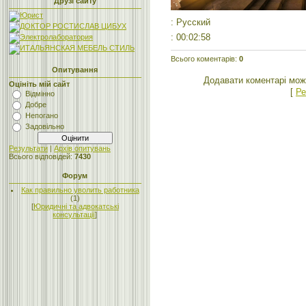
Друзі сайту
: Русский
: 00:02:58
Всього коментарів
:
0
Опитування
Додавати коментарі мож
Оцініть мій сайт
[
Ре
Відмінно
Добре
Непогано
Задовільно
Результати
|
Архів опитувань
Всього відповідей:
7430
Форум
Как правильно уволить работника
(1)
[
Юридичні та адвокатські
консультації
]