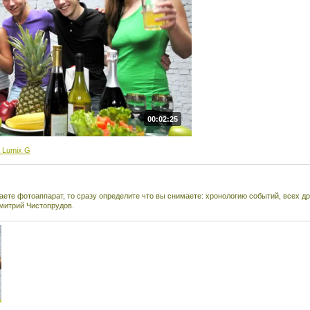
00:02:25
 Lumix G
аете фотоаппарат, то сразу определите что вы снимаете: хронологию событий, всех др
митрий Чистопрудов.