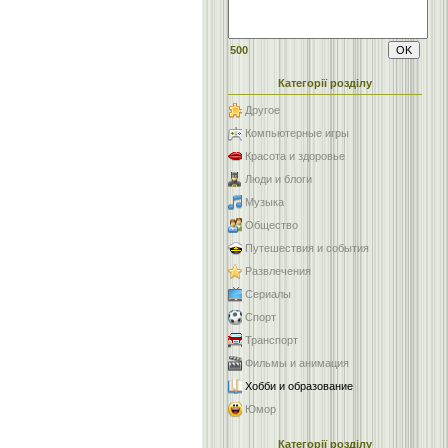
500
Категорії розділу
Другое
Компьютерные игры
Красота и здоровье
Люди и блоги
Музыка
Общество
Путешествия и события
Развлечения
Сериалы
Спорт
Транспорт
Фильмы и анимация
Хобби и образование
Юмор
Категорії розділу