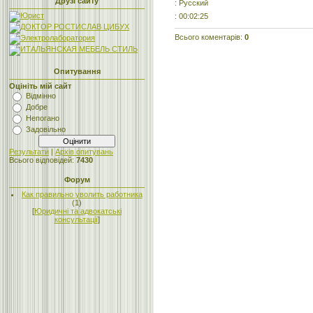
Друзі сайту
: Русский
: 00:02:25
Всього коментарів
:
0
Опитування
Оцініть мій сайт
Відмінно
Добре
Непогано
Задовільно
Результати
|
Архів опитувань
Всього відповідей:
7430
Форум
Как правильно уволить работника
(1)
[
Юридичні та адвокатські
консультації
]