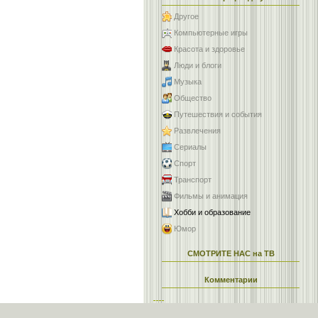
Другое
Компьютерные игры
Красота и здоровье
Люди и блоги
Музыка
Общество
Путешествия и события
Развлечения
Сериалы
Спорт
Транспорт
Фильмы и анимация
Хобби и образование
Юмор
СМОТРИТЕ НАС на ТВ
Комментарии