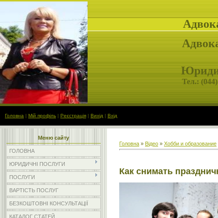
Адвок
Адвока
Юридич
Тел.: (
044)
Головна
|
Мій профіль
|
Реєстрація
|
Вихід
|
Вхід
Меню сайту
Головна
»
Відео
»
Хобби и образование
ГОЛОВНА
ЮРИДИЧНІ ПОСЛУГИ
Как снимать праздни
ПОСЛУГИ
ВАРТІСТЬ ПОСЛУГ
БЕЗКОШТОВНІ КОНСУЛЬТАЦІЇ
КАТАЛОГ СТАТЕЙ