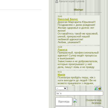
Канали користувачів
Мінічат