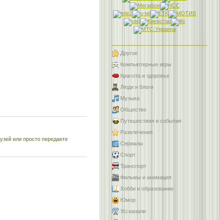
Другое
Компьютерные игры
Красота и здоровье
Люди и блоги
Музыка
Общество
Путешествия и события
Развлечения
узей или просто передаете
Сериалы
Спорт
Транспорт
Фильмы и анимация
Хобби и образование
Юмор
Усі канали