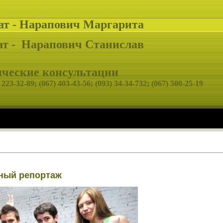
ат - Нарапович Маргарита
т -
Нарапович Станислав
еские консультации
 223-32-89;
(067) 403-43-56; (093) 34-34-732; (067) 500-25-19
чный репортаж