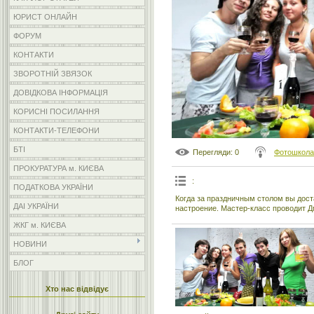
ЮРИСТ ОНЛАЙН
ФОРУМ
КОНТАКТИ
ЗВОРОТНІЙ ЗВЯЗОК
ДОВІДКОВА ІНФОРМАЦІЯ
КОРИСНІ ПОСИЛАННЯ
КОНТАКТИ-ТЕЛЕФОНИ
БТІ
Перегляди
: 0
Фотошкола
ПРОКУРАТУРА м. КИЄВА
:
ПОДАТКОВА УКРАЇНИ
Когда за праздничным столом вы дост
ДАІ УКРАЇНИ
настроение. Мастер-класс проводит Д
ЖКГ м. КИЄВА
НОВИНИ
БЛОГ
Хто нас відвідує