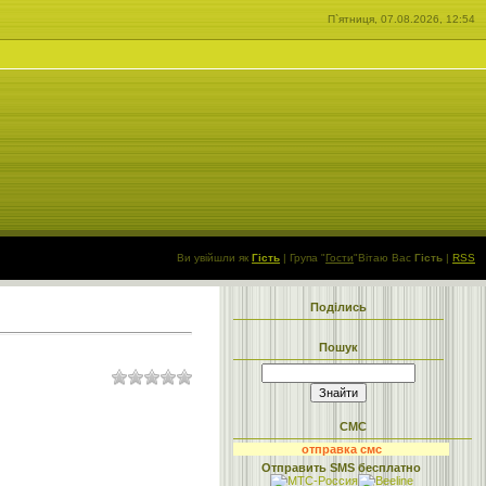
П`ятниця, 07.08.2026, 12:54
Ви увійшли як
Гість
|
Група
"
Гости
"
Вітаю Вас
Гість
|
RSS
Поділись
Пошук
СМС
отправка смс
Отправить SMS бесплатно