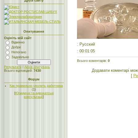
Друзі сайту
Опитування
Оцініть мій сайт
Відмінно
: Русский
Добре
: 00:01:05
Непогано
Задовільно
Всього коментарів
:
0
Результати
|
Архів опитувань
Додавати коментарі мож
Всього відповідей:
7430
[
Ре
Форум
Как правильно уволить работника
(1)
[
Юридичні та адвокатські
консультації
]