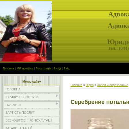
Адвок
Адвока
Юридич
Тел.: (
044)
Головна
|
Мій профіль
|
Реєстрація
|
Вихід
|
Вхід
Меню сайту
Головна
»
Відео
»
Хобби и образование
ГОЛОВНА
ЮРИДИЧНІ ПОСЛУГИ
Серебрение поталь
ПОСЛУГИ
ВАРТІСТЬ ПОСЛУГ
БЕЗКОШТОВНІ КОНСУЛЬТАЦІЇ
КАТАЛОГ СТАТЕЙ