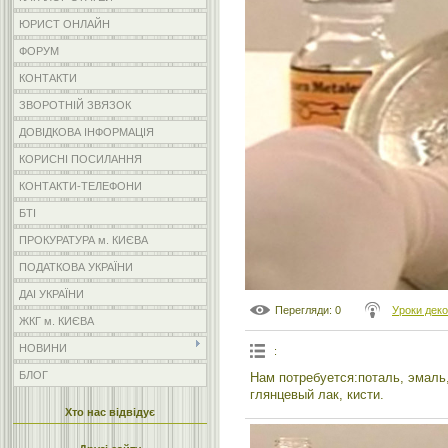
ЮРИСТ ОНЛАЙН
ФОРУМ
КОНТАКТИ
ЗВОРОТНІЙ ЗВЯЗОК
ДОВІДКОВА ІНФОРМАЦІЯ
КОРИСНІ ПОСИЛАННЯ
КОНТАКТИ-ТЕЛЕФОНИ
БТІ
ПРОКУРАТУРА м. КИЄВА
ПОДАТКОВА УКРАЇНИ
ДАІ УКРАЇНИ
Перегляди
: 0
Уроки дек
ЖКГ м. КИЄВА
НОВИНИ
:
БЛОГ
Нам потребуется:поталь, эмаль,
глянцевый лак, кисти.
Хто нас відвідує