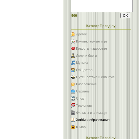
500
Категорії розділу
Другое
Компьютерные игры
Красота и здоровье
Люди и блоги
Музыка
Общество
Путешествия и события
Развлечения
Сериалы
Спорт
Транспорт
Фильмы и анимация
Хобби и образование
Юмор
Категорії розділу