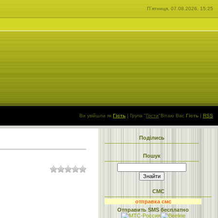
П`ятниця, 07.08.2026, 15:25
Ви увійшли як
Гість
|
Група
"
Гости
"
Вітаю Вас
Гість
|
RSS
Поділись
Пошук
СМС
отправка смс
Отправить SMS бесплатно