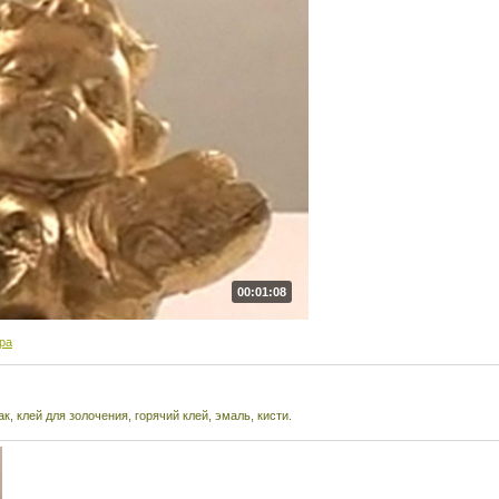
00:01:08
ра
, клей для золочения, горячий клей, эмаль, кисти.