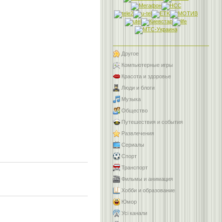
Другое
Компьютерные игры
Красота и здоровье
Люди и блоги
Музыка
Общество
Путешествия и события
Развлечения
Сериалы
Спорт
Транспорт
Фильмы и анимация
Хобби и образование
Юмор
Усі канали