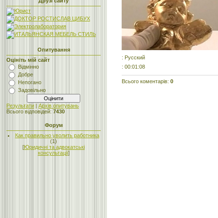
Друзі сайту
Опитування
: Русский
Оцініть мій сайт
: 00:01:08
Відмінно
Добре
Всього коментарів
:
0
Непогано
Задовільно
Результати
|
Архів опитувань
Всього відповідей:
7430
Форум
Как правильно уволить работника
(1)
[
Юридичні та адвокатські
консультації
]