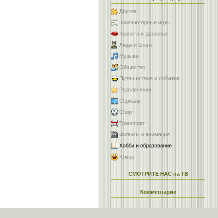
Другое
Компьютерные игры
Красота и здоровье
Люди и блоги
Музыка
Общество
Путешествия и события
Развлечения
Сериалы
Спорт
Транспорт
Фильмы и анимация
Хобби и образование
Юмор
СМОТРИТЕ НАС на ТВ
Комментарии