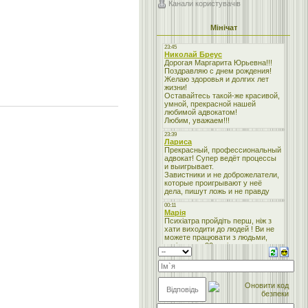
Канали користувачів
Мінічат