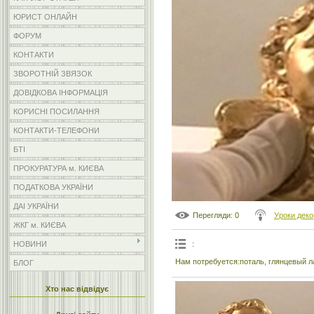
ЮРИСТ ОНЛАЙН
ФОРУМ
КОНТАКТИ
ЗВОРОТНІЙ ЗВЯЗОК
ДОВІДКОВА ІНФОРМАЦІЯ
КОРИСНІ ПОСИЛАННЯ
КОНТАКТИ-ТЕЛЕФОНИ
БТІ
ПРОКУРАТУРА м. КИЄВА
ПОДАТКОВА УКРАЇНИ
ДАІ УКРАЇНИ
Перегляди
: 0
Уроки деко
ЖКГ м. КИЄВА
:
НОВИНИ
Нам потребуется:поталь, глянцевый лак
БЛОГ
Хто нас відвідує