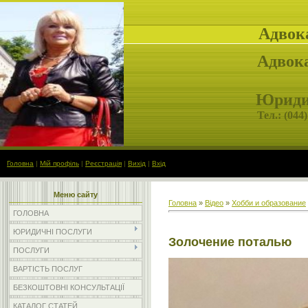
Адвок
Адвока
Юридич
Тел.: (
044)
Головна
|
Мій профіль
|
Реєстрація
|
Вихід
|
Вхід
Меню сайту
Головна
»
Відео
»
Хобби и образование
ГОЛОВНА
ЮРИДИЧНІ ПОСЛУГИ
Золочение поталью
ПОСЛУГИ
ВАРТІСТЬ ПОСЛУГ
БЕЗКОШТОВНІ КОНСУЛЬТАЦІЇ
КАТАЛОГ СТАТЕЙ