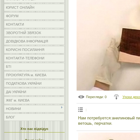
ЮРИСТ ОНЛАЙН
ФОРУМ
КОНТАКТИ
ЗВОРОТНІЙ ЗВЯЗОК
ДОВІДКОВА ІНФОРМАЦІЯ
КОРИСНІ ПОСИЛАННЯ
КОНТАКТИ-ТЕЛЕФОНИ
БТІ
ПРОКУРАТУРА м. КИЄВА
ПОДАТКОВА УКРАЇНИ
ДАІ УКРАЇНИ
Перегляди
: 0
Уроки дек
ЖКГ м. КИЄВА
НОВИНИ
:
БЛОГ
Нам потребуется:анилиновый пиг
ветошь, перчатки.
Хто нас відвідує