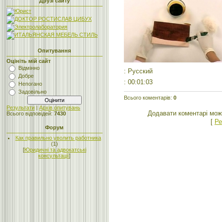
Друзі сайту
Опитування
Оцініть мій сайт
Відмінно
: Русский
Добре
: 00:01:03
Непогано
Задовільно
Всього коментарів
:
0
Результати
|
Архів опитувань
Додавати коментарі мож
Всього відповідей:
7430
[
Ре
Форум
Как правильно уволить работника
(1)
[
Юридичні та адвокатські
консультації
]