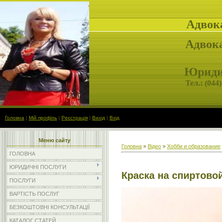
Адвок
Адвока
Юридич
Тел.: (
044)
Головна
|
Мій профіль
|
Реєстрація
|
Вихід
|
Вхід
Меню сайту
Головна
»
Відео
»
Хобби и образование
ГОЛОВНА
ЮРИДИЧНІ ПОСЛУГИ
Краска на спиртово
ПОСЛУГИ
ВАРТІСТЬ ПОСЛУГ
БЕЗКОШТОВНІ КОНСУЛЬТАЦІЇ
КАТАЛОГ СТАТЕЙ