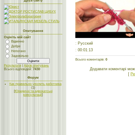
Друзі сайту
Опитування
Оцініть мій сайт
Відмінно
: Русский
Добре
: 00:01:13
Непогано
Задовільно
Всього коментарів
:
0
Результати
|
Архів опитувань
Додавати коментарі мож
Всього відповідей:
7430
[
Ре
Форум
Как правильно уволить работника
(1)
[
Юридичні та адвокатські
консультації
]