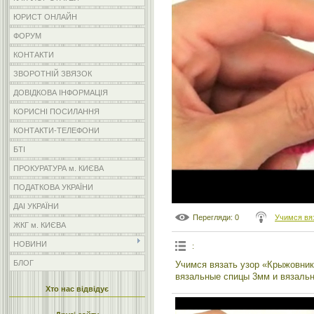
ЮРИСТ ОНЛАЙН
ФОРУМ
КОНТАКТИ
ЗВОРОТНІЙ ЗВЯЗОК
ДОВІДКОВА ІНФОРМАЦІЯ
КОРИСНІ ПОСИЛАННЯ
КОНТАКТИ-ТЕЛЕФОНИ
БТІ
ПРОКУРАТУРА м. КИЄВА
ПОДАТКОВА УКРАЇНИ
ДАІ УКРАЇНИ
Перегляди
: 0
Учимся вя
ЖКГ м. КИЄВА
НОВИНИ
:
БЛОГ
Учимся вязать узор «Крыжовник
вязальные спицы 3мм и вязальн
Хто нас відвідує