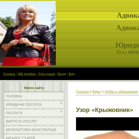
Адвок
Адвока
Юридич
Тел.: (
044)
Головна
|
Мій профіль
|
Реєстрація
|
Вихід
|
Вхід
Меню сайту
Головна
»
Відео
»
Хобби и образование
ГОЛОВНА
ЮРИДИЧНІ ПОСЛУГИ
Узор «Крыжовник»
ПОСЛУГИ
ВАРТІСТЬ ПОСЛУГ
БЕЗКОШТОВНІ КОНСУЛЬТАЦІЇ
КАТАЛОГ СТАТЕЙ