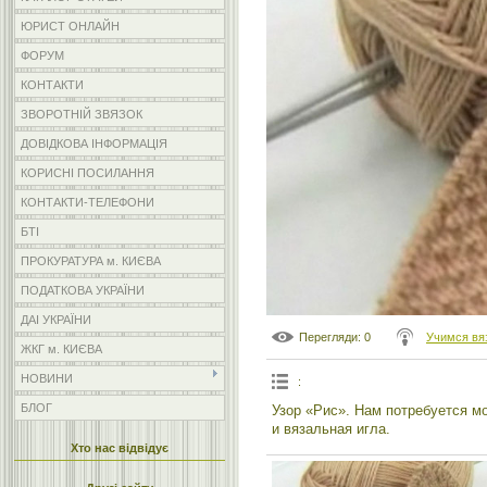
ЮРИСТ ОНЛАЙН
ФОРУМ
КОНТАКТИ
ЗВОРОТНІЙ ЗВЯЗОК
ДОВІДКОВА ІНФОРМАЦІЯ
КОРИСНІ ПОСИЛАННЯ
КОНТАКТИ-ТЕЛЕФОНИ
БТІ
ПРОКУРАТУРА м. КИЄВА
ПОДАТКОВА УКРАЇНИ
ДАІ УКРАЇНИ
Перегляди
: 0
Учимся вя
ЖКГ м. КИЄВА
НОВИНИ
:
БЛОГ
Узор «Рис». Нам потребуется м
и вязальная игла.
Хто нас відвідує