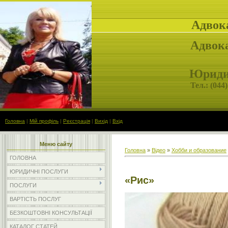
Адвок
Адвока
Юридич
Тел.: (
044)
Головна
|
Мій профіль
|
Реєстрація
|
Вихід
|
Вхід
Меню сайту
Головна
»
Відео
»
Хобби и образование
ГОЛОВНА
ЮРИДИЧНІ ПОСЛУГИ
«Рис»
ПОСЛУГИ
ВАРТІСТЬ ПОСЛУГ
БЕЗКОШТОВНІ КОНСУЛЬТАЦІЇ
КАТАЛОГ СТАТЕЙ