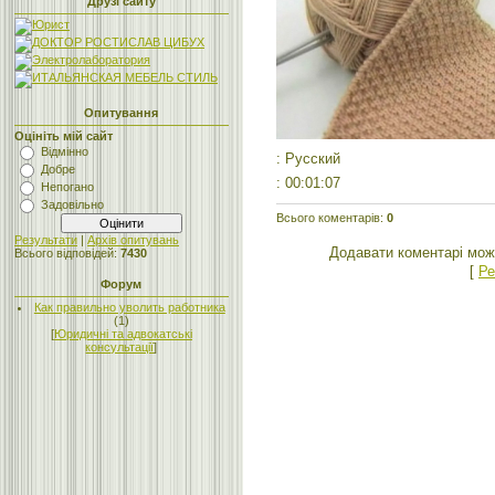
Друзі сайту
Опитування
Оцініть мій сайт
Відмінно
: Русский
Добре
: 00:01:07
Непогано
Задовільно
Всього коментарів
:
0
Результати
|
Архів опитувань
Додавати коментарі мож
Всього відповідей:
7430
[
Ре
Форум
Как правильно уволить работника
(1)
[
Юридичні та адвокатські
консультації
]