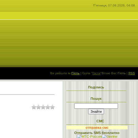
П`ятниця, 07.08.2026, 04:08
Ви увійшли як
Гість
|
Група
"
Гости
"
Вітаю Вас
Гість
|
RSS
Поділись
Пошук
СМС
отправка смс
Отправить SMS бесплатно