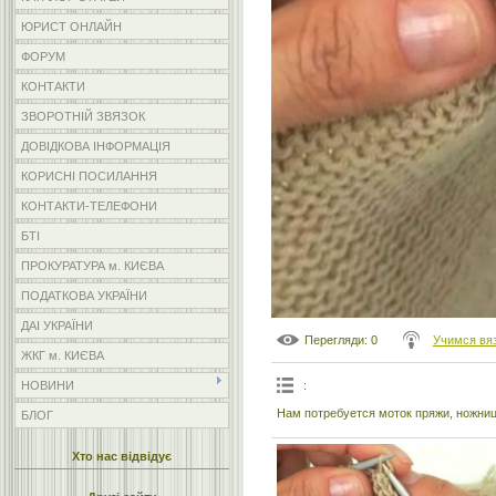
ЮРИСТ ОНЛАЙН
ФОРУМ
КОНТАКТИ
ЗВОРОТНІЙ ЗВЯЗОК
ДОВІДКОВА ІНФОРМАЦІЯ
КОРИСНІ ПОСИЛАННЯ
КОНТАКТИ-ТЕЛЕФОНИ
БТІ
ПРОКУРАТУРА м. КИЄВА
ПОДАТКОВА УКРАЇНИ
ДАІ УКРАЇНИ
Перегляди
: 0
Учимся вя
ЖКГ м. КИЄВА
:
НОВИНИ
Нам потребуется моток пряжи, ножниц
БЛОГ
Хто нас відвідує