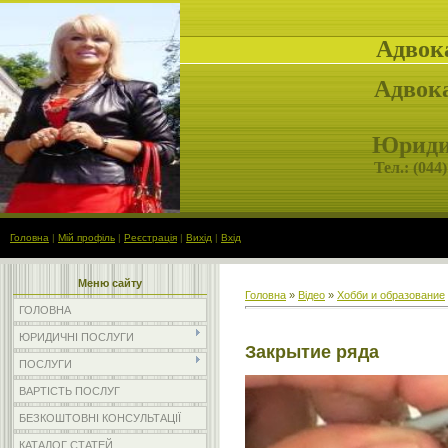
Адвок
Адвока
Юридич
Тел.: (
044)
Головна
|
Мій профіль
|
Реєстрація
|
Вихід
|
Вхід
Меню сайту
Головна
»
Відео
»
Хобби и образование
ГОЛОВНА
ЮРИДИЧНІ ПОСЛУГИ
Закрытие ряда
ПОСЛУГИ
ВАРТІСТЬ ПОСЛУГ
БЕЗКОШТОВНІ КОНСУЛЬТАЦІЇ
КАТАЛОГ СТАТЕЙ