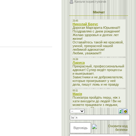
Канали користувачів
Мінічат