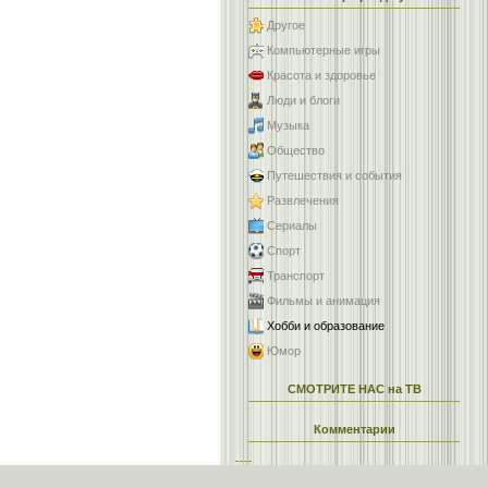
Другое
Компьютерные игры
Красота и здоровье
Люди и блоги
Музыка
Общество
Путешествия и события
Развлечения
Сериалы
Спорт
Транспорт
Фильмы и анимация
Хобби и образование
Юмор
СМОТРИТЕ НАС на ТВ
Комментарии