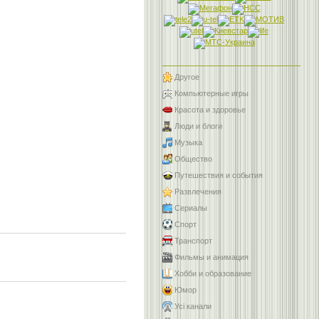
Другое
Компьютерные игры
Красота и здоровье
Люди и блоги
Музыка
Общество
Путешествия и события
Развлечения
Сериалы
Спорт
Транспорт
Фильмы и анимация
Хобби и образование
Юмор
Усі канали