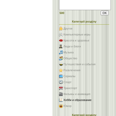
500
Категорії розділу
Другое
Компьютерные игры
Красота и здоровье
Люди и блоги
Музыка
Общество
Путешествия и события
Развлечения
Сериалы
Спорт
Транспорт
Фильмы и анимация
Хобби и образование
Юмор
Категорії розділу