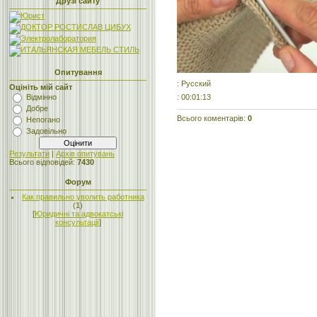
Друзі сайту
Опитування
: Русский
Оцініть мій сайт
: 00:01:13
Відмінно
Добре
Всього коментарів
:
0
Непогано
Задовільно
Результати
|
Архів опитувань
Всього відповідей:
7430
Форум
Как правильно уволить работника
(1)
[
Юридичні та адвокатські
консультації
]