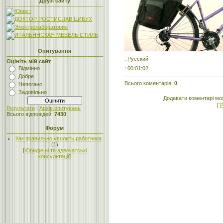
Друзі сайту
Опитування
: Русский
Оцініть мій сайт
: 00:01:02
Відмінно
Добре
Всього коментарів
:
0
Непогано
Задовільно
Додавати коментарі мо
[
Р
Результати
|
Архів опитувань
Всього відповідей:
7430
Форум
Как правильно уволить работника
(1)
[
Юридичні та адвокатські
консультації
]