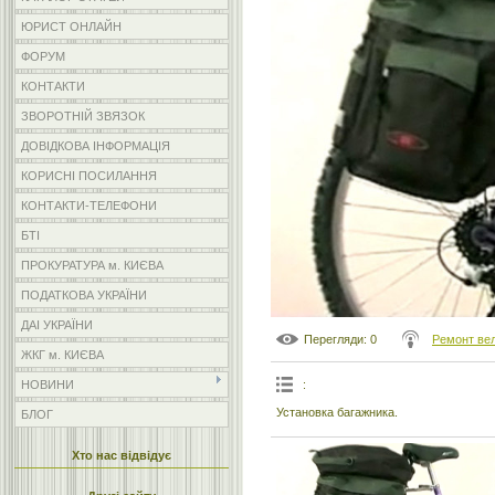
ЮРИСТ ОНЛАЙН
ФОРУМ
КОНТАКТИ
ЗВОРОТНІЙ ЗВЯЗОК
ДОВІДКОВА ІНФОРМАЦІЯ
КОРИСНІ ПОСИЛАННЯ
КОНТАКТИ-ТЕЛЕФОНИ
БТІ
ПРОКУРАТУРА м. КИЄВА
ПОДАТКОВА УКРАЇНИ
ДАІ УКРАЇНИ
Перегляди
: 0
Ремонт ве
ЖКГ м. КИЄВА
:
НОВИНИ
Установка багажника.
БЛОГ
Хто нас відвідує