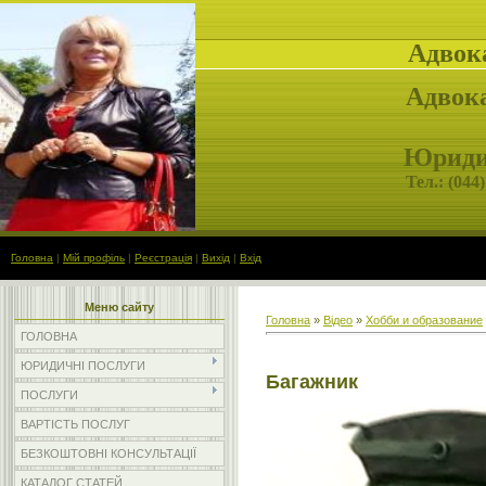
Адвок
Адвока
Юридич
Тел.: (
044)
Головна
|
Мій профіль
|
Реєстрація
|
Вихід
|
Вхід
Меню сайту
Головна
»
Відео
»
Хобби и образование
ГОЛОВНА
ЮРИДИЧНІ ПОСЛУГИ
Багажник
ПОСЛУГИ
ВАРТІСТЬ ПОСЛУГ
БЕЗКОШТОВНІ КОНСУЛЬТАЦІЇ
КАТАЛОГ СТАТЕЙ