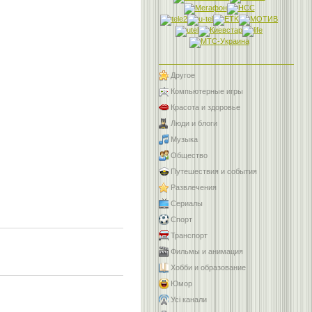
Другое
Компьютерные игры
Красота и здоровье
Люди и блоги
Музыка
Общество
Путешествия и события
Развлечения
Сериалы
Спорт
Транспорт
Фильмы и анимация
Хобби и образование
Юмор
Усі канали