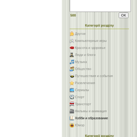
500
Категорії розділу
Другое
Компьютерные игры
Красота и здоровье
Люди и блоги
Музыка
Общество
Путешествия и события
Развлечения
Сериалы
Спорт
Транспорт
Фильмы и анимация
Хобби и образование
Юмор
Категорії розділу