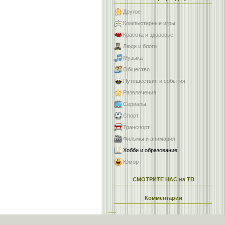
Другое
Компьютерные игры
Красота и здоровье
Люди и блоги
Музыка
Общество
Путешествия и события
Развлечения
Сериалы
Спорт
Транспорт
Фильмы и анимация
Хобби и образование
Юмор
СМОТРИТЕ НАС на ТВ
Комментарии