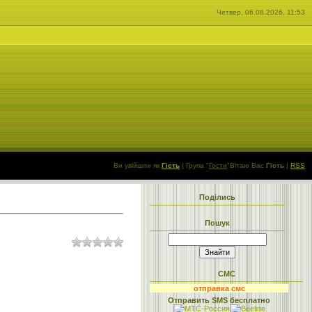
Четвер, 06.08.2026, 11:53
Ви увійшли як
Гість
|
Група
"
Гости
"
Вітаю Вас
Гість
|
RSS
Поділись
Пошук
СМС
отправка смс
Отправить SMS бесплатно