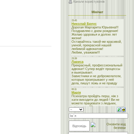
Канали користувачів
Мінічат