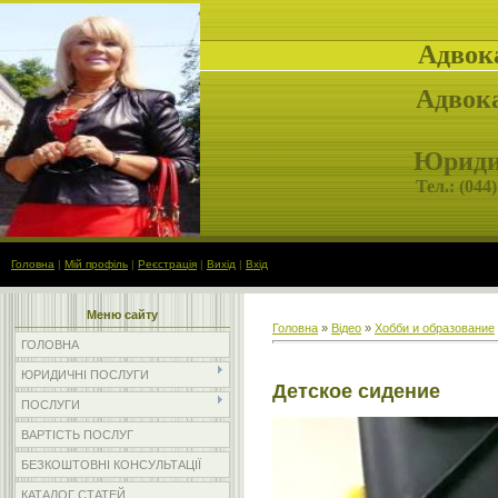
Адвок
Адвока
Юридич
Тел.: (
044)
Головна
|
Мій профіль
|
Реєстрація
|
Вихід
|
Вхід
Меню сайту
Головна
»
Відео
»
Хобби и образование
ГОЛОВНА
ЮРИДИЧНІ ПОСЛУГИ
Детское сидение
ПОСЛУГИ
ВАРТІСТЬ ПОСЛУГ
БЕЗКОШТОВНІ КОНСУЛЬТАЦІЇ
КАТАЛОГ СТАТЕЙ