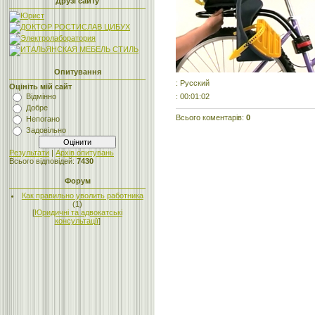
Друзі сайту
Опитування
: Русский
Оцініть мій сайт
: 00:01:02
Відмінно
Добре
Всього коментарів
:
0
Непогано
Задовільно
Результати
|
Архів опитувань
Всього відповідей:
7430
Форум
Как правильно уволить работника
(1)
[
Юридичні та адвокатські
консультації
]