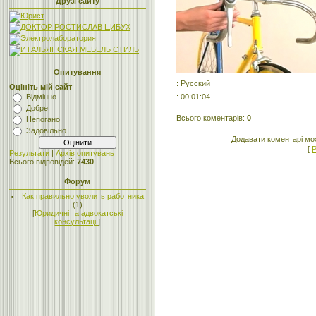
Друзі сайту
Опитування
: Русский
Оцініть мій сайт
: 00:01:04
Відмінно
Добре
Всього коментарів
:
0
Непогано
Задовільно
Додавати коментарі мо
[
Р
Результати
|
Архів опитувань
Всього відповідей:
7430
Форум
Как правильно уволить работника
(1)
[
Юридичні та адвокатські
консультації
]