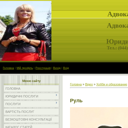
Адвок
Адвока
Юридич
Тел.: (
044)
Головна
|
Мій профіль
|
Реєстрація
|
Вихід
|
Вхід
Меню сайту
Головна
»
Відео
»
Хобби и образование
ГОЛОВНА
ЮРИДИЧНІ ПОСЛУГИ
Руль
ПОСЛУГИ
ВАРТІСТЬ ПОСЛУГ
БЕЗКОШТОВНІ КОНСУЛЬТАЦІЇ
КАТАЛОГ СТАТЕЙ