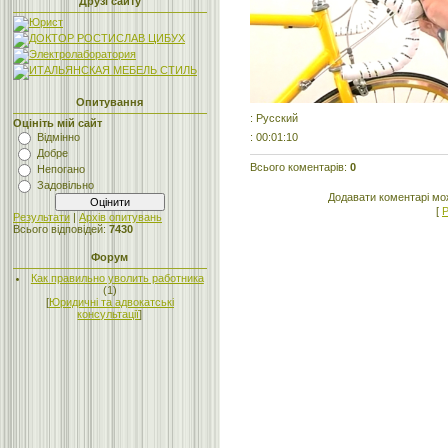
Друзі сайту
Опитування
: Русский
Оцініть мій сайт
: 00:01:10
Відмінно
Добре
Всього коментарів
:
0
Непогано
Задовільно
Додавати коментарі мо
[
Р
Результати
|
Архів опитувань
Всього відповідей:
7430
Форум
Как правильно уволить работника
(1)
[
Юридичні та адвокатські
консультації
]