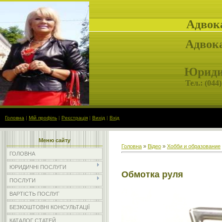
Адвок
Адвока
Юридич
Тел.: (
044)
Головна
|
Мій профіль
|
Реєстрація
|
Вихід
|
Вхід
Меню сайту
Головна
»
Відео
»
Хобби и образование
ГОЛОВНА
ЮРИДИЧНІ ПОСЛУГИ
Обмотка руля
ПОСЛУГИ
ВАРТІСТЬ ПОСЛУГ
БЕЗКОШТОВНІ КОНСУЛЬТАЦІЇ
КАТАЛОГ СТАТЕЙ