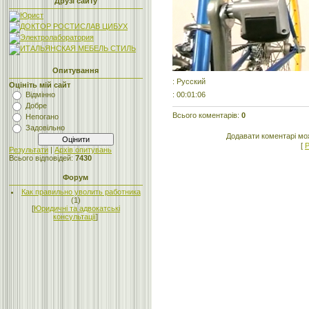
Друзі сайту
Опитування
: Русский
Оцініть мій сайт
: 00:01:06
Відмінно
Добре
Всього коментарів
:
0
Непогано
Задовільно
Додавати коментарі мо
[
Р
Результати
|
Архів опитувань
Всього відповідей:
7430
Форум
Как правильно уволить работника
(1)
[
Юридичні та адвокатські
консультації
]