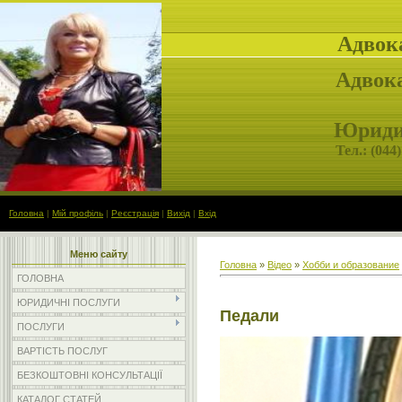
Адвок
Адвока
Юридич
Тел.: (
044)
Головна
|
Мій профіль
|
Реєстрація
|
Вихід
|
Вхід
Меню сайту
Головна
»
Відео
»
Хобби и образование
ГОЛОВНА
ЮРИДИЧНІ ПОСЛУГИ
Педали
ПОСЛУГИ
ВАРТІСТЬ ПОСЛУГ
БЕЗКОШТОВНІ КОНСУЛЬТАЦІЇ
КАТАЛОГ СТАТЕЙ