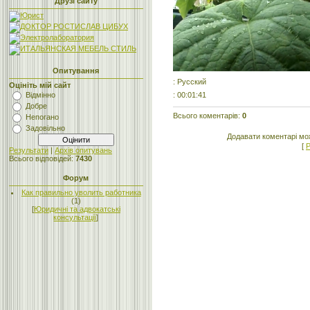
Друзі сайту
Опитування
: Русский
Оцініть мій сайт
: 00:01:41
Відмінно
Добре
Всього коментарів
:
0
Непогано
Задовільно
Додавати коментарі мо
[
Р
Результати
|
Архів опитувань
Всього відповідей:
7430
Форум
Как правильно уволить работника
(1)
[
Юридичні та адвокатські
консультації
]