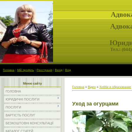
Адвок
Адвока
Юридич
Тел.: (
044)
Головна
|
Мій профіль
|
Реєстрація
|
Вихід
|
Вхід
Меню сайту
Головна
»
Відео
»
Хобби и образование
ГОЛОВНА
ЮРИДИЧНІ ПОСЛУГИ
Уход за огурцами
ПОСЛУГИ
ВАРТІСТЬ ПОСЛУГ
БЕЗКОШТОВНІ КОНСУЛЬТАЦІЇ
КАТАЛОГ СТАТЕЙ