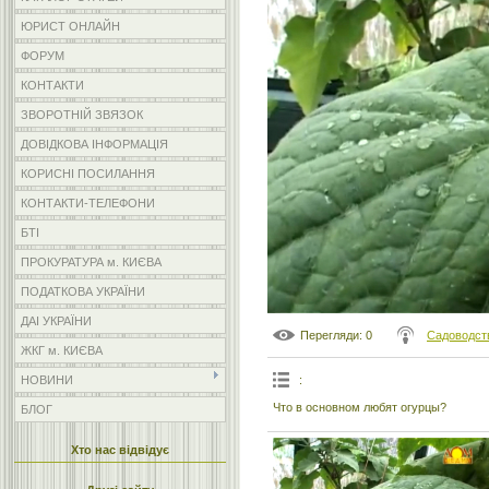
ЮРИСТ ОНЛАЙН
ФОРУМ
КОНТАКТИ
ЗВОРОТНІЙ ЗВЯЗОК
ДОВІДКОВА ІНФОРМАЦІЯ
КОРИСНІ ПОСИЛАННЯ
КОНТАКТИ-ТЕЛЕФОНИ
БТІ
ПРОКУРАТУРА м. КИЄВА
ПОДАТКОВА УКРАЇНИ
ДАІ УКРАЇНИ
Перегляди
: 0
Садоводст
ЖКГ м. КИЄВА
:
НОВИНИ
Что в основном любят огурцы?
БЛОГ
Хто нас відвідує